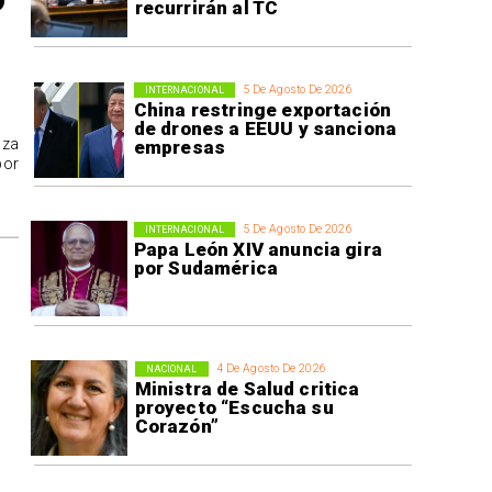
recurrirán al TC
5 De Agosto De 2026
INTERNACIONAL
China restringe exportación
de drones a EEUU y sanciona
aza
empresas
por
5 De Agosto De 2026
INTERNACIONAL
Papa León XIV anuncia gira
por Sudamérica
4 De Agosto De 2026
NACIONAL
Ministra de Salud critica
proyecto “Escucha su
Corazón”