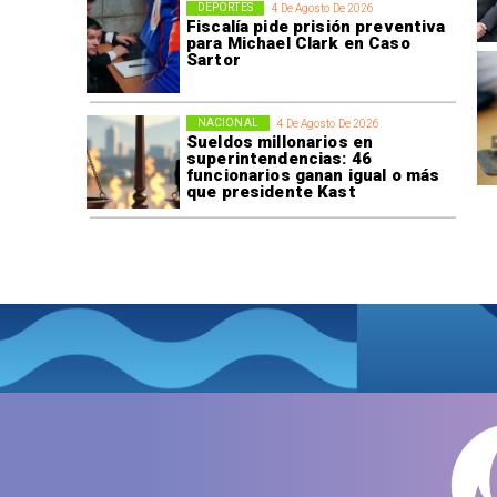
DEPORTES
4 De Agosto De 2026
Fiscalía pide prisión preventiva
para Michael Clark en Caso
Sartor
NACIONAL
4 De Agosto De 2026
Sueldos millonarios en
superintendencias: 46
funcionarios ganan igual o más
que presidente Kast