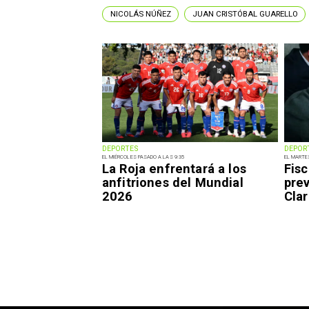
NICOLÁS NÚÑEZ
JUAN CRISTÓBAL GUARELLO
DEPORTES
DEPOR
EL MIÉRCOLES PASADO A LAS 9:35
EL MARTE
La Roja enfrentará a los
Fisc
anfitriones del Mundial
pre
2026
Clar