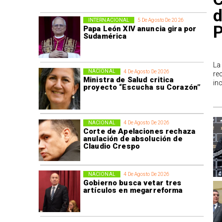
d
INTERNACIONAL
5 De Agosto De 2026
P
Papa León XIV anuncia gira por
Sudamérica
La
NACIONAL
4 De Agosto De 2026
re
Ministra de Salud critica
in
proyecto “Escucha su Corazón”
NACIONAL
4 De Agosto De 2026
Corte de Apelaciones rechaza
anulación de absolución de
Claudio Crespo
NACIONAL
4 De Agosto De 2026
Gobierno busca vetar tres
artículos en megarreforma