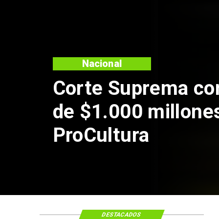
Nacional
Codelc
de Ande
por rie
DESTACADOS