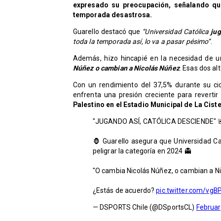
expresado su preocupación, señalando que
temporada desastrosa.
​Guarello destacó que
“Universidad Católica
jug
toda la temporada así, lo va a pasar pésimo”
.
Además, hizo hincapié en la necesidad de u
Núñez o cambian a Nicolás Núñez
. Esas dos al
Con un rendimiento del 37,5% durante su ci
enfrenta una presión creciente para revertir 
Palestino en el Estadio Municipal de La Cist
"JUGANDO ASÍ, CATÓLICA DESCIENDE" 
🦍 Guarello asegura que Universidad Ca
peligrar la categoría en 2024 👻
"O cambia Nicolás Núñez, o cambian a N
¿Estás de acuerdo?
pic.twitter.com/vg
— DSPORTS Chile (@DSportsCL)
Februar