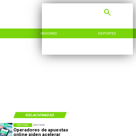
REGIONES
DEPORTES
RELACIONADAS
NACIONAL
29/07/2026
Operadores de apuestas
online piden acelerar