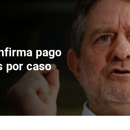
o suspende construcción
s Norte en El Teniente
sgos sísmicos