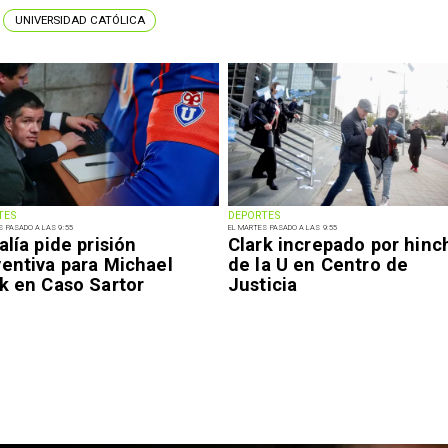
UNIVERSIDAD CATÓLICA
TES
DEPORTES
S PASADO A LAS 9:55
EL MARTES PASADO A LAS 9:55
alía pide prisión
Clark increpado por hinc
ventiva para Michael
de la U en Centro de
k en Caso Sartor
Justicia