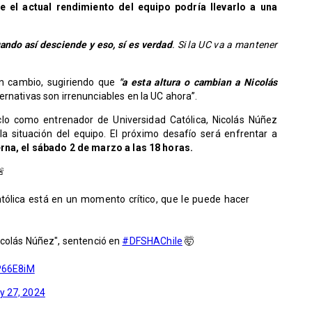
 el actual rendimiento del equipo podría llevarlo a una
ando así desciende y eso, sí es verdad
. Si la UC va a mantener
n cambio, sugiriendo que
"a esta altura o cambian a Nicolás
ternativas son irrenunciables en la UC ahora”.
clo como entrenador de Universidad Católica, Nicolás Núñez
la situación del equipo. El próximo desafío será enfrentar a
erna, el sábado 2 de marzo a las 18 horas.

tólica está en un momento crítico, que le puede hacer
icolás Núñez", sentenció en
#DFSHAChile
🤯
BP66E8iM
y 27, 2024