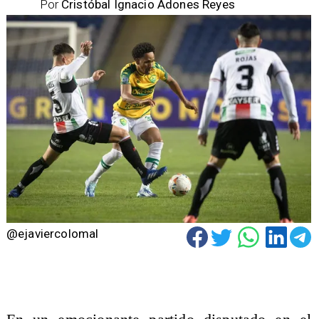
Por
Cristóbal Ignacio Adones Reyes
@ejaviercolomal