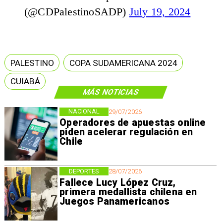
(@CDPalestinoSADP)
July 19, 2024
PALESTINO
COPA SUDAMERICANA 2024
CUIABÁ
MÁS NOTICIAS
NACIONAL
29/07/2026
Operadores de apuestas online
piden acelerar regulación en
Chile
DEPORTES
28/07/2026
Fallece Lucy López Cruz,
primera medallista chilena en
Juegos Panamericanos