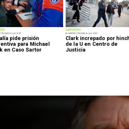
TES
DEPORTES
S PASADO A LAS 9:55
EL MARTES PASADO A LAS 9:55
alía pide prisión
Clark increpado por hinc
ventiva para Michael
de la U en Centro de
k en Caso Sartor
Justicia