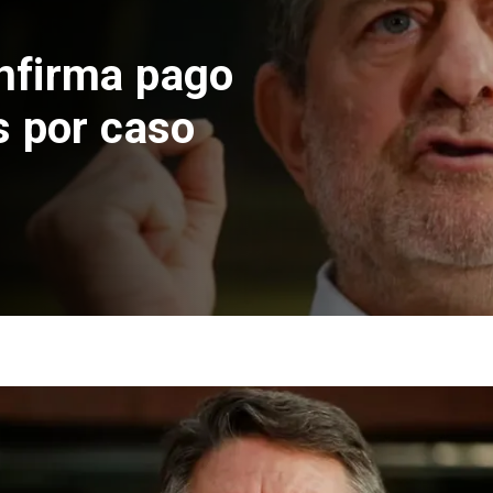
Nacional
Codelco suspende
de Andes Norte en
por riesgos sísmi