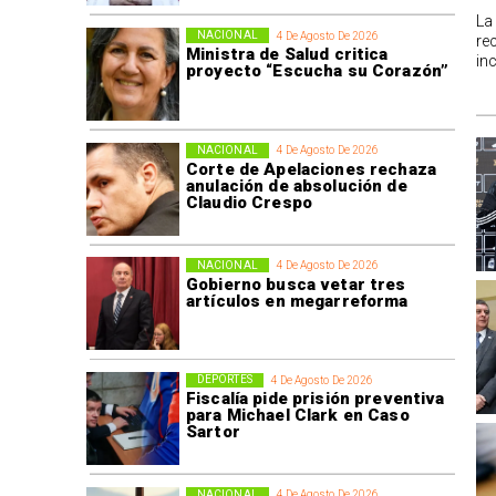
La
NACIONAL
4 De Agosto De 2026
re
Ministra de Salud critica
in
proyecto “Escucha su Corazón”
NACIONAL
4 De Agosto De 2026
Corte de Apelaciones rechaza
anulación de absolución de
Claudio Crespo
NACIONAL
4 De Agosto De 2026
Gobierno busca vetar tres
artículos en megarreforma
DEPORTES
4 De Agosto De 2026
Fiscalía pide prisión preventiva
para Michael Clark en Caso
Sartor
NACIONAL
4 De Agosto De 2026