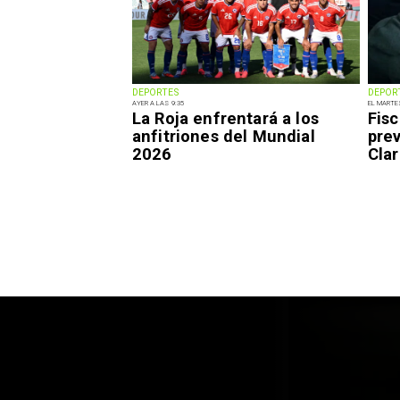
DEPORTES
DEPOR
AYER A LAS 9:35
EL MARTE
La Roja enfrentará a los
Fisc
anfitriones del Mundial
pre
2026
Clar