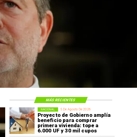
 construcción
 El Teniente
cos
MÁS RECIENTES
5 De Agosto De 2026
NACIONAL
Proyecto de Gobierno amplía
beneficio para comprar
primera vivienda: tope a
6.000 UF y 30 mil cupos