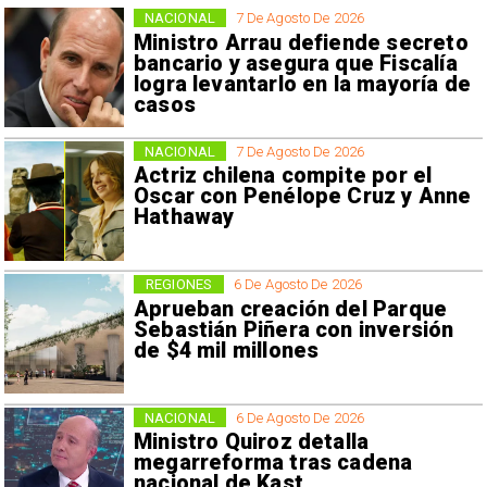
NACIONAL
7 De Agosto De 2026
Ministro Arrau defiende secreto
bancario y asegura que Fiscalía
logra levantarlo en la mayoría de
casos
NACIONAL
7 De Agosto De 2026
Actriz chilena compite por el
Oscar con Penélope Cruz y Anne
Hathaway
REGIONES
6 De Agosto De 2026
Aprueban creación del Parque
Sebastián Piñera con inversión
de $4 mil millones
NACIONAL
6 De Agosto De 2026
Ministro Quiroz detalla
megarreforma tras cadena
nacional de Kast