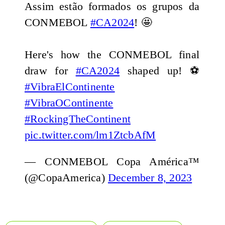
Assim estão formados os grupos da
CONMEBOL
#CA2024
! 🤩
Here's how the CONMEBOL final
draw for
#CA2024
shaped up! ⚽
#VibraElContinente
#VibraOContinente
#RockingTheContinent
pic.twitter.com/lm1ZtcbAfM
— CONMEBOL Copa América™️
(@CopaAmerica)
December 8, 2023