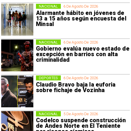
NACIONAL
6 De Agosto De 2026
Alarmante hábito en jóvenes de
13 a 15 años según encuesta del
Minsal
NACIONAL
6 De Agosto De 2026
Gobierno evalúa nuevo estado de
excepción en barrios con alta
criminalidad
DEPORTES
6 De Agosto De 2026
Claudio Bravo baja la euforia
sobre fichaje de Vozinha
NACIONAL
5 De Agosto De 2026
Codelco suspende construcción
de Andes Norte en El Teniente