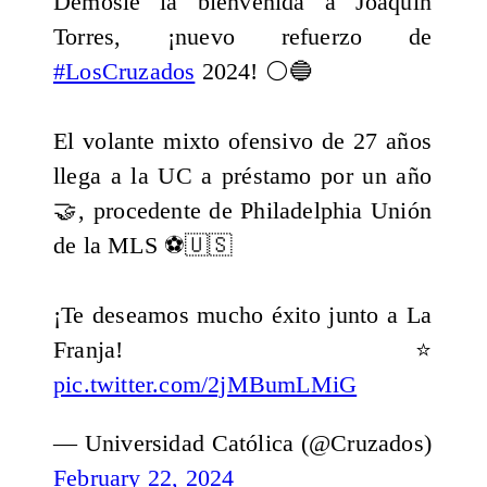
Démosle la bienvenida a Joaquín
Torres, ¡nuevo refuerzo de
#LosCruzados
2024! ⚪🔵
El volante mixto ofensivo de 27 años
llega a la UC a préstamo por un año
🤝, procedente de Philadelphia Unión
de la MLS ⚽🇺🇸
¡Te deseamos mucho éxito junto a La
Franja! ⭐
pic.twitter.com/2jMBumLMiG
— Universidad Católica (@Cruzados)
February 22, 2024