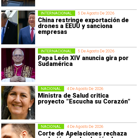
INTERNACIONAL
5 De Agosto De 2026
China restringe exportación de
drones a EEUU y sanciona
empresas
INTERNACIONAL
5 De Agosto De 2026
Papa León XIV anuncia gira por
Sudamérica
NACIONAL
4 De Agosto De 2026
Ministra de Salud critica
proyecto “Escucha su Corazón”
NACIONAL
4 De Agosto De 2026
Corte de Apelaciones rechaza