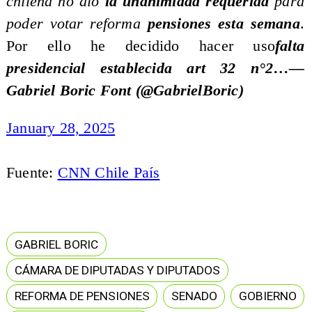
chilena no dio
la unanimidad requerida
para
poder votar reforma
pensiones esta semana
.
Por ello he decidido hacer uso
falta
presidencial establecida art 32 n°2…—
Gabriel Boric Font (@GabrielBoric)
January 28, 2025
Fuente:
CNN Chile País
GABRIEL BORIC
CÁMARA DE DIPUTADAS Y DIPUTADOS
REFORMA DE PENSIONES
SENADO
GOBIERNO