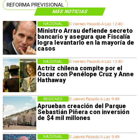
REFORMA PREVISIONAL
MÁS NOTICIAS
NACIONAL
El Viernes Pasado A Las 12:40
Ministro Arrau defiende secreto
bancario y asegura que Fiscalía
logra levantarlo en la mayoría de
casos
NACIONAL
El Viernes Pasado A Las 12:40
Actriz chilena compite por el
Oscar con Penélope Cruz y Anne
Hathaway
REGIONES
El Jueves Pasado A Las 9:49
Aprueban creación del Parque
Sebastián Piñera con inversión
de $4 mil millones
NACIONAL
El Jueves Pasado A Las 9:49