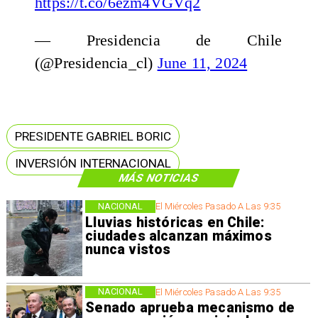
https://t.co/6ezm4VGVq2
— Presidencia de Chile
(@Presidencia_cl)
June 11, 2024
PRESIDENTE GABRIEL BORIC
INVERSIÓN INTERNACIONAL
MÁS NOTICIAS
NACIONAL
El Miércoles Pasado A Las 9:35
Lluvias históricas en Chile:
ciudades alcanzan máximos
nunca vistos
NACIONAL
El Miércoles Pasado A Las 9:35
Senado aprueba mecanismo de