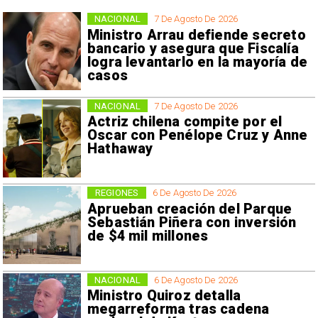
NACIONAL
7 De Agosto De 2026
Ministro Arrau defiende secreto
bancario y asegura que Fiscalía
logra levantarlo en la mayoría de
casos
NACIONAL
7 De Agosto De 2026
Actriz chilena compite por el
Oscar con Penélope Cruz y Anne
Hathaway
REGIONES
6 De Agosto De 2026
Aprueban creación del Parque
Sebastián Piñera con inversión
de $4 mil millones
NACIONAL
6 De Agosto De 2026
Ministro Quiroz detalla
megarreforma tras cadena