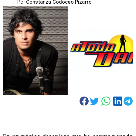
Por
Constanza Codoceo Pizarro