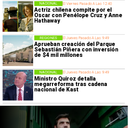
NACIONAL
El Viernes Pasado A Las 12:40
Actriz chilena compite por el
Oscar con Penélope Cruz y Anne
Hathaway
REGIONES
El Jueves Pasado A Las 9:49
Aprueban creación del Parque
Sebastián Piñera con inversión
de $4 mil millones
NACIONAL
El Jueves Pasado A Las 9:49
Ministro Quiroz detalla
megarreforma tras cadena
nacional de Kast