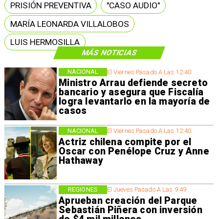
PRISIÓN PREVENTIVA
"CASO AUDIO"
MARÍA LEONARDA VILLALOBOS
LUIS HERMOSILLA
MÁS NOTICIAS
NACIONAL
El Viernes Pasado A Las 12:40
Ministro Arrau defiende secreto
bancario y asegura que Fiscalía
logra levantarlo en la mayoría de
casos
NACIONAL
El Viernes Pasado A Las 12:40
Actriz chilena compite por el
Oscar con Penélope Cruz y Anne
Hathaway
REGIONES
El Jueves Pasado A Las 9:49
Aprueban creación del Parque
Sebastián Piñera con inversión