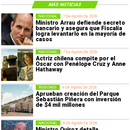
MÁS NOTICIAS
NACIONAL
7 De Agosto De 2026
Ministro Arrau defiende secreto
bancario y asegura que Fiscalía
logra levantarlo en la mayoría de
casos
NACIONAL
7 De Agosto De 2026
Actriz chilena compite por el
Oscar con Penélope Cruz y Anne
Hathaway
REGIONES
6 De Agosto De 2026
Aprueban creación del Parque
Sebastián Piñera con inversión
de $4 mil millones
NACIONAL
6 De Agosto De 2026
Ministro Quiroz detalla