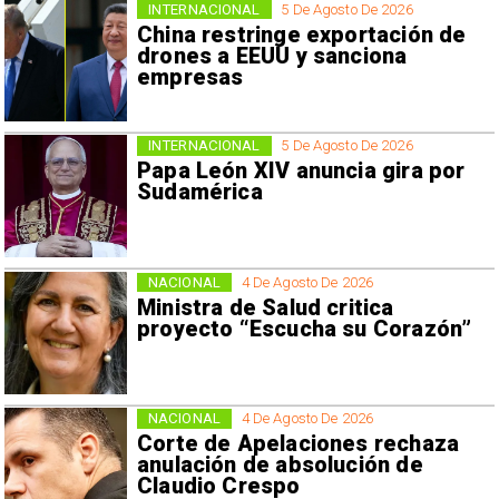
INTERNACIONAL
5 De Agosto De 2026
China restringe exportación de
drones a EEUU y sanciona
empresas
INTERNACIONAL
5 De Agosto De 2026
Papa León XIV anuncia gira por
Sudamérica
NACIONAL
4 De Agosto De 2026
Ministra de Salud critica
proyecto “Escucha su Corazón”
NACIONAL
4 De Agosto De 2026
Corte de Apelaciones rechaza
anulación de absolución de
Claudio Crespo