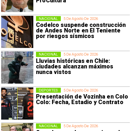
ProCultura
NACIONAL
5 De Agosto De 2026
Codelco suspende construcción
de Andes Norte en El Teniente
por riesgos sísmicos
NACIONAL
5 De Agosto De 2026
Lluvias históricas en Chile:
ciudades alcanzan máximos
nunca vistos
DEPORTES
5 De Agosto De 2026
Presentación de Vozinha en Colo
Colo: Fecha, Estadio y Contrato
NACIONAL
5 De Agosto De 2026