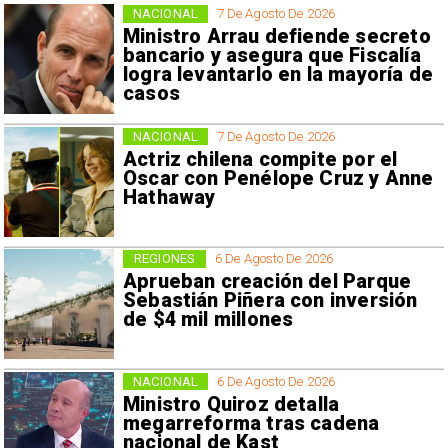
NACIONAL
7 De Agosto De 2026
Ministro Arrau defiende secreto
bancario y asegura que Fiscalía
logra levantarlo en la mayoría de
casos
NACIONAL
7 De Agosto De 2026
Actriz chilena compite por el
Oscar con Penélope Cruz y Anne
Hathaway
REGIONES
6 De Agosto De 2026
Aprueban creación del Parque
Sebastián Piñera con inversión
de $4 mil millones
NACIONAL
6 De Agosto De 2026
Ministro Quiroz detalla
megarreforma tras cadena
nacional de Kast