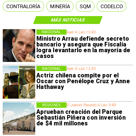
CONTRALORÍA
MINERÍA
SQM
CODELCO
MÁS NOTICIAS
NACIONAL
Ayer A Las 12:40
Ministro Arrau defiende secreto
bancario y asegura que Fiscalía
logra levantarlo en la mayoría de
casos
NACIONAL
Ayer A Las 12:40
Actriz chilena compite por el
Oscar con Penélope Cruz y Anne
Hathaway
REGIONES
El Jueves Pasado A Las 9:49
Aprueban creación del Parque
Sebastián Piñera con inversión
de $4 mil millones