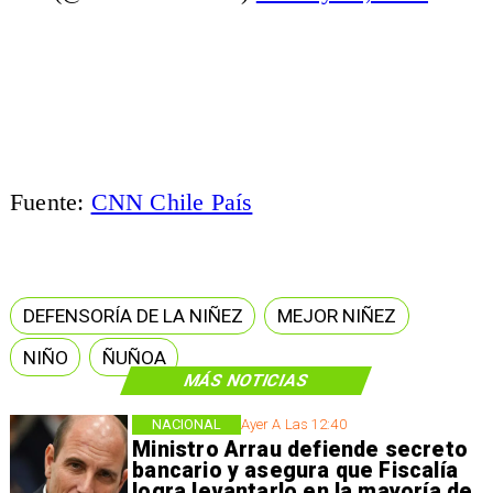
Fuente:
CNN Chile País
DEFENSORÍA DE LA NIÑEZ
MEJOR NIÑEZ
NIÑO
ÑUÑOA
MÁS NOTICIAS
NACIONAL
Ayer A Las 12:40
Ministro Arrau defiende secreto
bancario y asegura que Fiscalía
logra levantarlo en la mayoría de