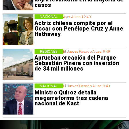
casos
NACIONAL
Ayer A Las 12:40
Actriz chilena compite por el
Oscar con Penélope Cruz y Anne
Hathaway
REGIONES
El Jueves Pasado A Las 9:49
Aprueban creación del Parque
Sebastián Piñera con inversión
de $4 mil millones
NACIONAL
El Jueves Pasado A Las 9:49
Ministro Quiroz detalla
megarreforma tras cadena
nacional de Kast