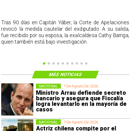
s
Tras 90 días en Capitán Yáber, la Corte de Apelaciones
a
revocó la medida cautelar del exdiputado. A su salida,
e
fue recibido por su esposa, la exalcaldesa Cathy Barriga,
o
quien también está bajo investigación.
MÁS NOTICIAS
NACIONAL
7 De Agosto De 2026
Ministro Arrau defiende secreto
bancario y asegura que Fiscalía
logra levantarlo en la mayoría de
casos
NACIONAL
7 De Agosto De 2026
Actriz chilena compite por el