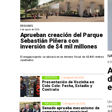
REGIONES
6 de agosto de 2026
Aprueban creación del Parque
Sebastián Piñera con
inversión de $4 mil millones
NA
El megaproyecto se ubicará en un terreno fiscal de 42.841 metros
cuadrados.
6 
A
d
DEPORTES
5 De Agosto De 2026
Presentación de Vozinha en
e
Colo Colo: Fecha, Estadio y
Contrato
Un
NACIONAL
5 De Agosto De 2026
re
Senado aprueba mecanismo de
au
compensación municipal