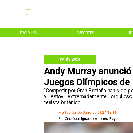
REGIONES
DEPORTES
I
PARÍS 2024
Andy Murray anunció su
Juegos Olímpicos de 
​“Competir por Gran Bretaña han sido 
y estoy extremadamente orgulloso
tenista británico.
Martes, 23 De Julio De 2024 18:11
Por
Cristóbal Ignacio Adones Reyes