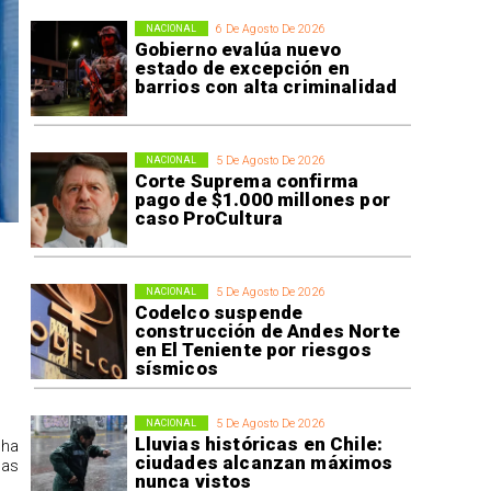
6 De Agosto De 2026
NACIONAL
Gobierno evalúa nuevo
estado de excepción en
barrios con alta criminalidad
5 De Agosto De 2026
NACIONAL
Corte Suprema confirma
pago de $1.000 millones por
caso ProCultura
5 De Agosto De 2026
NACIONAL
Codelco suspende
construcción de Andes Norte
en El Teniente por riesgos
sísmicos
5 De Agosto De 2026
NACIONAL
Lluvias históricas en Chile:
 ha
ciudades alcanzan máximos
las
nunca vistos