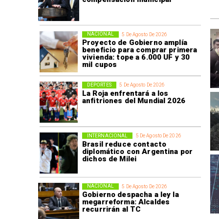
NACIONAL
5 De Agosto De 2026
Proyecto de Gobierno amplía
beneficio para comprar primera
vivienda: tope a 6.000 UF y 30
mil cupos
DEPORTES
5 De Agosto De 2026
La Roja enfrentará a los
anfitriones del Mundial 2026
INTERNACIONAL
5 De Agosto De 2026
Brasil reduce contacto
diplomático con Argentina por
dichos de Milei
NACIONAL
5 De Agosto De 2026
Gobierno despacha a ley la
megarreforma: Alcaldes
recurrirán al TC