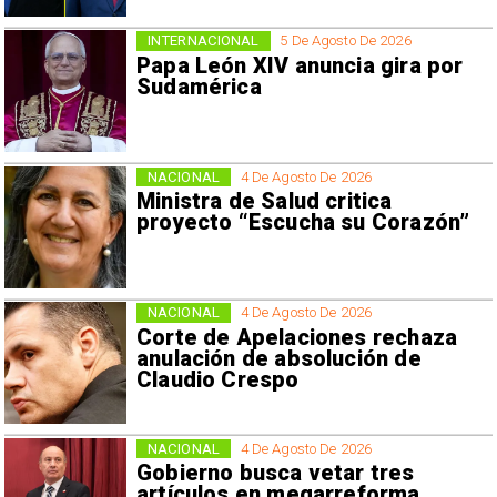
INTERNACIONAL
5 De Agosto De 2026
Papa León XIV anuncia gira por
Sudamérica
NACIONAL
4 De Agosto De 2026
Ministra de Salud critica
proyecto “Escucha su Corazón”
NACIONAL
4 De Agosto De 2026
Corte de Apelaciones rechaza
anulación de absolución de
Claudio Crespo
NACIONAL
4 De Agosto De 2026
Gobierno busca vetar tres
artículos en megarreforma