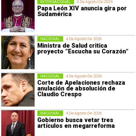
INTERNACIONAL
5 De Agosto De 2026
Papa León XIV anuncia gira por
Sudamérica
NACIONAL
4 De Agosto De 2026
Ministra de Salud critica
proyecto “Escucha su Corazón”
NACIONAL
4 De Agosto De 2026
Corte de Apelaciones rechaza
anulación de absolución de
Claudio Crespo
NACIONAL
4 De Agosto De 2026
Gobierno busca vetar tres
artículos en megarreforma