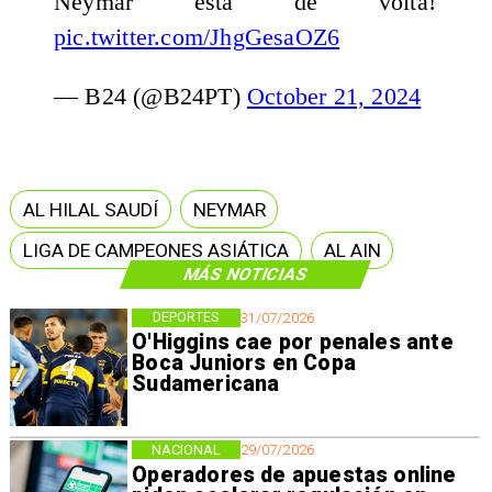
Neymar está de volta!
pic.twitter.com/JhgGesaOZ6
— B24 (@B24PT)
October 21, 2024
AL HILAL SAUDÍ
NEYMAR
LIGA DE CAMPEONES ASIÁTICA
AL AIN
MÁS NOTICIAS
DEPORTES
31/07/2026
O'Higgins cae por penales ante
Boca Juniors en Copa
Sudamericana
NACIONAL
29/07/2026
Operadores de apuestas online