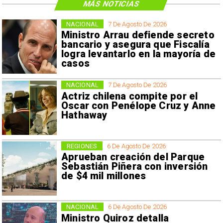
MÁS NOTICIAS
NACIONAL
7 De Agosto De 2026
Ministro Arrau defiende secreto
bancario y asegura que Fiscalía
logra levantarlo en la mayoría de
casos
NACIONAL
7 De Agosto De 2026
Actriz chilena compite por el
Oscar con Penélope Cruz y Anne
Hathaway
REGIONES
6 De Agosto De 2026
Aprueban creación del Parque
Sebastián Piñera con inversión
de $4 mil millones
NACIONAL
6 De Agosto De 2026
Ministro Quiroz detalla