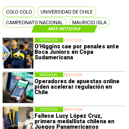
COLO COLO
UNIVERSIDAD DE CHILE
CAMPEONATO NACIONAL
MAURICIO ISLA
MÁS NOTICIAS
DEPORTES
31/07/2026
O'Higgins cae por penales ante
Boca Juniors en Copa
Sudamericana
NACIONAL
29/07/2026
Operadores de apuestas online
piden acelerar regulación en
Chile
DEPORTES
28/07/2026
Fallece Lucy López Cruz,
primera medallista chilena en
Juegos Panamericanos