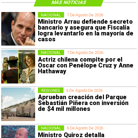
MÁS NOTICIAS
NACIONAL
7 De Agosto De 2026
Ministro Arrau defiende secreto
bancario y asegura que Fiscalía
logra levantarlo en la mayoría de
casos
NACIONAL
7 De Agosto De 2026
Actriz chilena compite por el
Oscar con Penélope Cruz y Anne
Hathaway
REGIONES
6 De Agosto De 2026
Aprueban creación del Parque
Sebastián Piñera con inversión
de $4 mil millones
NACIONAL
6 De Agosto De 2026
Ministro Quiroz detalla