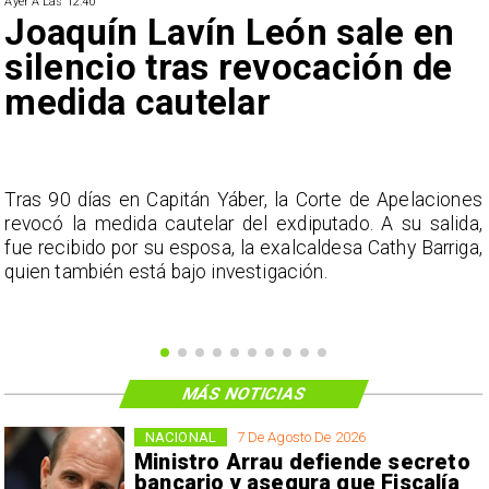
Ayer A Las 12:40
Joaquín Lavín León sale en
silencio tras revocación de
medida cautelar
s
Tras 90 días en Capitán Yáber, la Corte de Apelaciones
a
revocó la medida cautelar del exdiputado. A su salida,
e
fue recibido por su esposa, la exalcaldesa Cathy Barriga,
o
quien también está bajo investigación.
MÁS NOTICIAS
NACIONAL
7 De Agosto De 2026
Ministro Arrau defiende secreto
bancario y asegura que Fiscalía