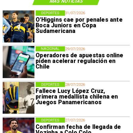
MÁS NOTICIAS
DEPORTES
31/07/2026
O'Higgins cae por penales ante
Boca Juniors en Copa
Sudamericana
NACIONAL
29/07/2026
Operadores de apuestas online
piden acelerar regulación en
Chile
DEPORTES
28/07/2026
Fallece Lucy López Cruz,
primera medallista chilena en
Juegos Panamericanos
DEPORTES
27/07/2026
Confirman fecha de llegada de
Vozinha a Colo Colo