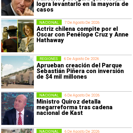
logra levantarlo en la mayoría de
casos
NACIONAL
7 De Agosto De 2026
Actriz chilena compite por el
Oscar con Penélope Cruz y Anne
Hathaway
REGIONES
6 De Agosto De 2026
Aprueban creación del Parque
Sebastián Piñera con inversión
de $4 mil millones
NACIONAL
6 De Agosto De 2026
Ministro Quiroz detalla
megarreforma tras cadena
nacional de Kast
NACIONAL
6 De Agosto De 2026