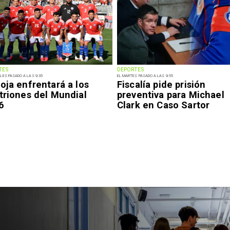
TES
DEPORTES
LES PASADO A LAS 9:35
EL MARTES PASADO A LAS 9:55
oja enfrentará a los
Fiscalía pide prisión
triones del Mundial
preventiva para Michael
6
Clark en Caso Sartor