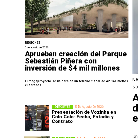
REGIONES
6 de agosto de 2026
Aprueban creación del Parque
Sebastián Piñera con
inversión de $4 mil millones
NA
El megaproyecto se ubicará en un terreno fiscal de 42.841 metros
cuadrados.
6 
A
d
DEPORTES
5 De Agosto De 2026
Presentación de Vozinha en
e
Colo Colo: Fecha, Estadio y
Contrato
Un