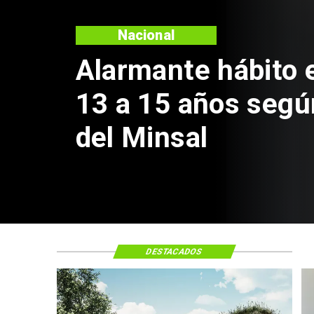
Regiones
Aprueban creació
Sebastián Piñera 
de $4 mil millone
DESTACADOS