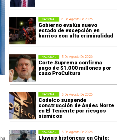
6 De Agosto De 2026
NACIONAL
Gobierno evalúa nuevo
estado de excepción en
barrios con alta criminalidad
5 De Agosto De 2026
NACIONAL
Corte Suprema confirma
pago de $1.000 millones por
caso ProCultura
5 De Agosto De 2026
NACIONAL
Codelco suspende
construcción de Andes Norte
en El Teniente por riesgos
sísmicos
5 De Agosto De 2026
NACIONAL
Lluvias históricas en Chile:
 ha