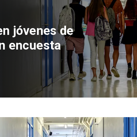
n del Parque
con inversión
s