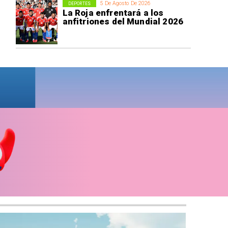
5 De Agosto De 2026
DEPORTES
La Roja enfrentará a los
anfitriones del Mundial 2026