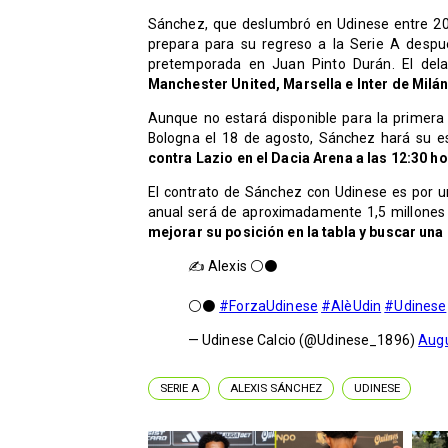
Sánchez, que deslumbró en Udinese entre 200
prepara para su regreso a la Serie A despu
pretemporada en Juan Pinto Durán. El del
Manchester United, Marsella e Inter de Milán,
Aunque no estará disponible para la primera 
Bologna el 18 de agosto, Sánchez hará su 
contra Lazio en el Dacia Arena a las 12:30 h
El contrato de Sánchez con Udinese es por un
anual será de aproximadamente 1,5 millones d
mejorar su posición en la tabla y buscar una
✍️ Alexis ⚪️⚫️
⚪️⚫️
#ForzaUdinese
#AlèUdin
#Udinese
— Udinese Calcio (@Udinese_1896)
Augu
SERIE A
ALEXIS SÁNCHEZ
UDINESE