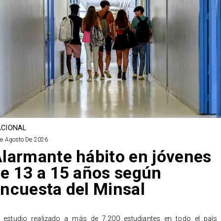
CIONAL
De Agosto De 2026
larmante hábito en jóvenes
e 13 a 15 años según
ncuesta del Minsal
 estudio realizado a más de 7.200 estudiantes en todo el país