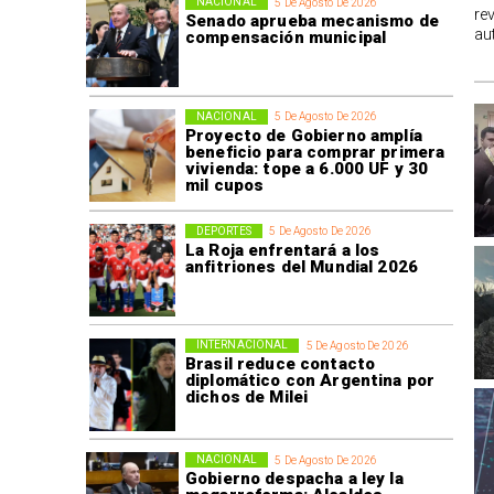
NACIONAL
5 De Agosto De 2026
re
Senado aprueba mecanismo de
au
compensación municipal
NACIONAL
5 De Agosto De 2026
Proyecto de Gobierno amplía
beneficio para comprar primera
vivienda: tope a 6.000 UF y 30
mil cupos
DEPORTES
5 De Agosto De 2026
La Roja enfrentará a los
anfitriones del Mundial 2026
INTERNACIONAL
5 De Agosto De 2026
Brasil reduce contacto
diplomático con Argentina por
dichos de Milei
NACIONAL
5 De Agosto De 2026
Gobierno despacha a ley la