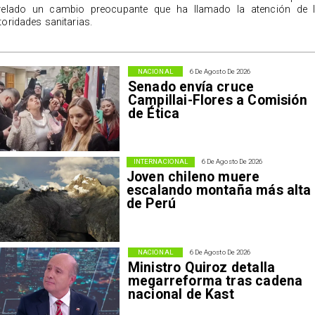
velado un cambio preocupante que ha llamado la atención de 
toridades sanitarias.
NACIONAL
6 De Agosto De 2026
Senado envía cruce
Campillai-Flores a Comisión
de Ética
INTERNACIONAL
6 De Agosto De 2026
Joven chileno muere
escalando montaña más alta
de Perú
NACIONAL
6 De Agosto De 2026
Ministro Quiroz detalla
megarreforma tras cadena
nacional de Kast