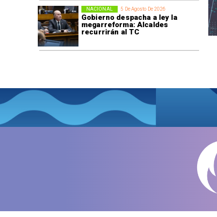
NACIONAL
5 De Agosto De 2026
Gobierno despacha a ley la
megarreforma: Alcaldes
recurrirán al TC