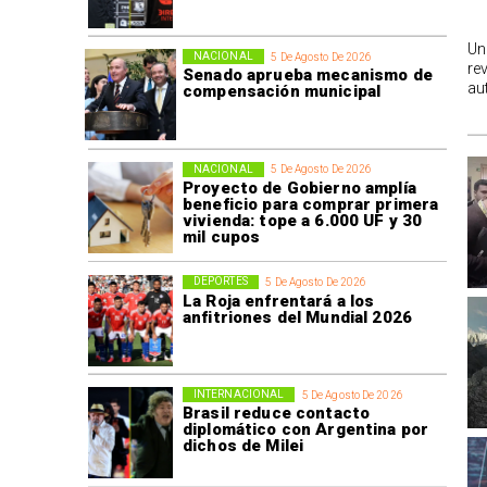
Un
NACIONAL
5 De Agosto De 2026
re
Senado aprueba mecanismo de
au
compensación municipal
NACIONAL
5 De Agosto De 2026
Proyecto de Gobierno amplía
beneficio para comprar primera
vivienda: tope a 6.000 UF y 30
mil cupos
DEPORTES
5 De Agosto De 2026
La Roja enfrentará a los
anfitriones del Mundial 2026
INTERNACIONAL
5 De Agosto De 2026
Brasil reduce contacto
diplomático con Argentina por
dichos de Milei