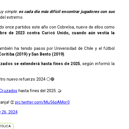
uy simple:
es cada día más difícil encontrar jugadores con sus
 del extremo.
do once partidos este año con Cobreloa, nueve de ellos como
mbre de 2023 contra Curicó Unido, cuando aún vestía la
también ha tenido pasos por Universidad de Chile y el fútbol
Coritiba (2019) y San Bento (2019)
.
zados se extenderá hasta fines de 2025
, según informó la
estro nuevo refuerzo 2024 ⚪🔵
Cruzados
hasta fines del 2025. 🤝
ranja! 👏
pic.twitter.com/Mu56pAMor0
y 26, 2024
TÓLICA