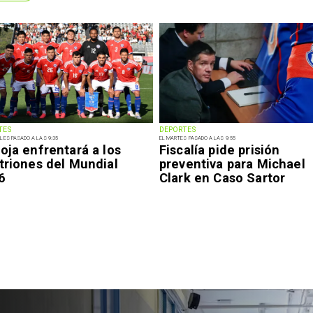
TES
DEPORTES
LES PASADO A LAS 9:35
EL MARTES PASADO A LAS 9:55
oja enfrentará a los
Fiscalía pide prisión
triones del Mundial
preventiva para Michael
6
Clark en Caso Sartor