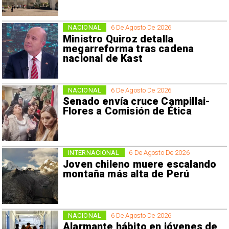
NACIONAL
6 De Agosto De 2026
Ministro Quiroz detalla
megarreforma tras cadena
nacional de Kast
NACIONAL
6 De Agosto De 2026
Senado envía cruce Campillai-
Flores a Comisión de Ética
INTERNACIONAL
6 De Agosto De 2026
Joven chileno muere escalando
montaña más alta de Perú
NACIONAL
6 De Agosto De 2026
Alarmante hábito en jóvenes de