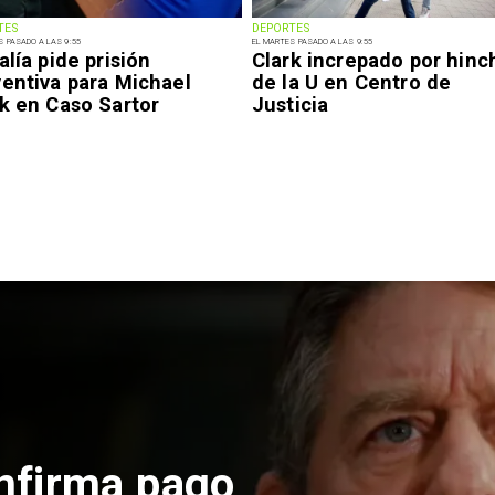
TES
DEPORTES
S PASADO A LAS 9:55
EL MARTES PASADO A LAS 9:55
alía pide prisión
Clark increpado por hinc
ventiva para Michael
de la U en Centro de
k en Caso Sartor
Justicia
 construcción