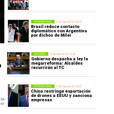
5 De Agosto De 2026
INTERNACIONAL
Brasil reduce contacto
diplomático con Argentina
por dichos de Milei
5 De Agosto De 2026
NACIONAL
Gobierno despacha a ley la
o
megarreforma: Alcaldes
recurrirán al TC
5 De Agosto De 2026
INTERNACIONAL
China restringe exportación
de drones a EEUU y sanciona
aza
empresas
por