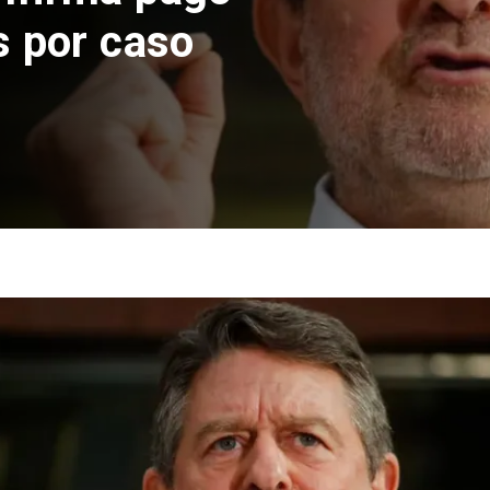
 El Teniente
cos