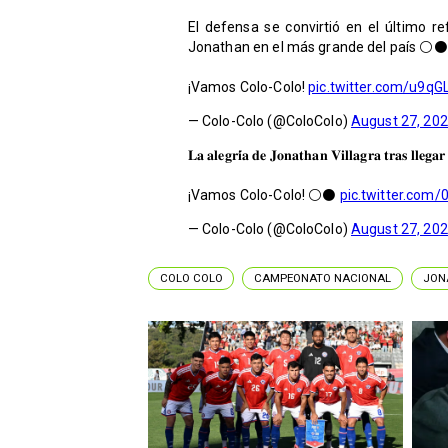
El defensa se convirtió en el último 
Jonathan en el más grande del país ⚪⚫
¡Vamos Colo-Colo!
pic.twitter.com/u9q
— Colo-Colo (@ColoColo)
August 27, 20
𝐋𝐚 𝐚𝐥𝐞𝐠𝐫𝐢́𝐚 𝐝𝐞 𝐉𝐨𝐧𝐚𝐭𝐡𝐚𝐧 𝐕𝐢𝐥𝐥𝐚𝐠𝐫𝐚 𝐭𝐫𝐚𝐬 𝐥𝐥𝐞𝐠
¡Vamos Colo-Colo! ⚪⚫
pic.twitter.com/
— Colo-Colo (@ColoColo)
August 27, 20
COLO COLO
CAMPEONATO NACIONAL
JON