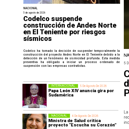
NACIONAL
5 de agosto de 2026
Codelco suspende
construcción de Andes Norte
en El Teniente por riesgos
sísmicos
Codelco ha tomado la decisión de suspender temporalmente la
construcción del proyecto Andes Norte en El Teniente debido a la
NA
detección de un fenómeno de sismicidad profunda. Esta medida
preventiva ha obligado a iniciar un proceso ordenado de
5 
suspensión con las empresas contratistas.
C
d
INTERNACIONAL
5 De Agosto De 2026
P
Papa León XIV anuncia gira por
Sudamérica
La
NACIONAL
4 De Agosto De 2026
re
Ministra de Salud critica
in
proyecto “Escucha su Corazón”