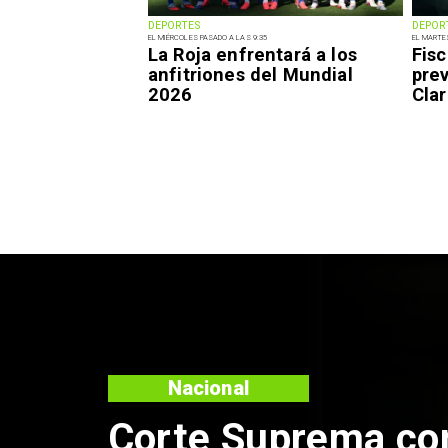
DEPORTES
DEPOR
EL MIÉRCOLES PASADO A LAS 9:35
EL MARTE
La Roja enfrentará a los
Fisc
anfitriones del Mundial
pre
2026
Clar
Nacional
Codelco suspende