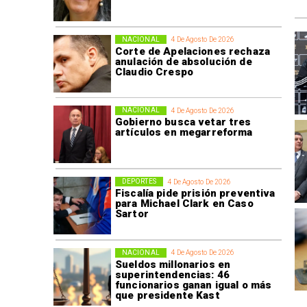
NACIONAL
4 De Agosto De 2026
Corte de Apelaciones rechaza
anulación de absolución de
Claudio Crespo
NACIONAL
4 De Agosto De 2026
Gobierno busca vetar tres
artículos en megarreforma
DEPORTES
4 De Agosto De 2026
Fiscalía pide prisión preventiva
para Michael Clark en Caso
Sartor
NACIONAL
4 De Agosto De 2026
Sueldos millonarios en
superintendencias: 46
funcionarios ganan igual o más
que presidente Kast