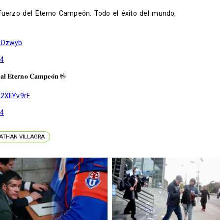
refuerzo del Eterno Campeón. Todo el éxito del mundo,
GLDzwyb
24
𝐚𝐫 𝐚𝐥 𝐄𝐭𝐞𝐫𝐧𝐨 𝐂𝐚𝐦𝐩𝐞𝐨́𝐧 🤟
02XllYv9rF
24
ATHAN VILLAGRA