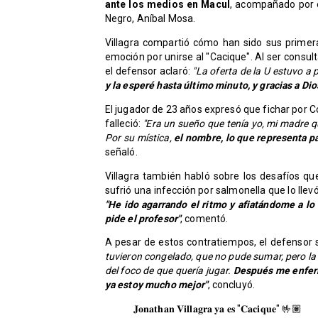
ante los medios en Macul
, acompañado por e
Negro, Aníbal Mosa.
Villagra compartió cómo han sido sus prime
emoción por unirse al "Cacique". Al ser consult
el defensor aclaró:
"La oferta de la U estuvo a 
y la esperé hasta último minuto, y gracias a Dio
El jugador de 23 años expresó que fichar por 
falleció:
"Era un sueño que tenía yo, mi madre qu
Por su mística,
el nombre, lo que representa pa
señaló.
Villagra también habló sobre los desafíos q
sufrió una infección por salmonella que lo llev
"He ido agarrando el ritmo y afiatándome a lo
pide el profesor"
, comentó.
A pesar de estos contratiempos, el defensor 
tuvieron congelado, que no pude sumar, pero l
del foco de que quería jugar.
Después me enferm
ya estoy mucho mejor"
, concluyó.
𝐉𝐨𝐧𝐚𝐭𝐡𝐚𝐧 𝐕𝐢𝐥𝐥𝐚𝐠𝐫𝐚 𝐲𝐚 𝐞𝐬 "𝐂𝐚𝐜𝐢𝐪𝐮𝐞" 🤟🏽