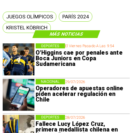
JUEGOS OLÍMPICOS
PARÍS 2024
KRISTEL KÖBRICH
MÁS NOTICIAS
DEPORTES
El Viernes Pasado A Las 9:54
O'Higgins cae por penales ante
Boca Juniors en Copa
Sudamericana
NACIONAL
29/07/2026
Operadores de apuestas online
piden acelerar regulación en
Chile
DEPORTES
28/07/2026
Fallece Lucy López Cruz,
primera medallista chilena en