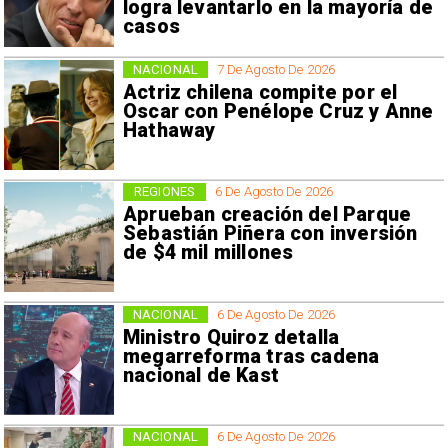
logra levantarlo en la mayoría de
casos
NACIONAL
7 De Agosto De 2026
Actriz chilena compite por el
Oscar con Penélope Cruz y Anne
Hathaway
REGIONES
6 De Agosto De 2026
Aprueban creación del Parque
Sebastián Piñera con inversión
de $4 mil millones
NACIONAL
6 De Agosto De 2026
Ministro Quiroz detalla
megarreforma tras cadena
nacional de Kast
NACIONAL
6 De Agosto De 2026