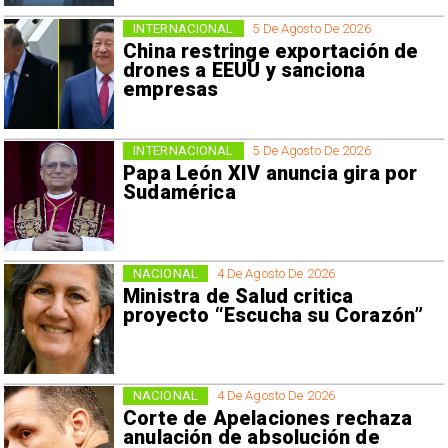
INTERNACIONAL
5 De Agosto De 2026
China restringe exportación de
drones a EEUU y sanciona
empresas
INTERNACIONAL
5 De Agosto De 2026
Papa León XIV anuncia gira por
Sudamérica
NACIONAL
4 De Agosto De 2026
Ministra de Salud critica
proyecto “Escucha su Corazón”
NACIONAL
4 De Agosto De 2026
Corte de Apelaciones rechaza
anulación de absolución de