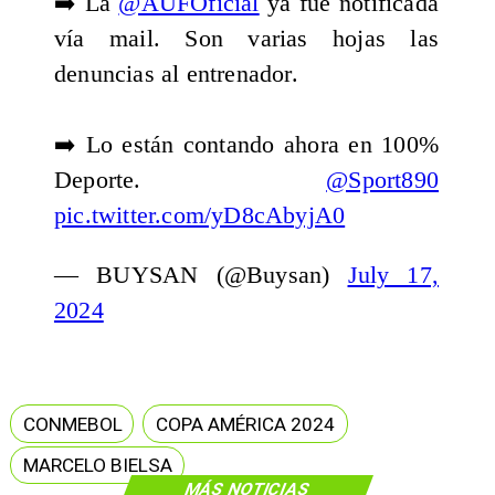
➡️ La
@AUFOficial
ya fue notificada
vía mail. Son varias hojas las
denuncias al entrenador.
➡️ Lo están contando ahora en 100%
Deporte.
@Sport890
pic.twitter.com/yD8cAbyjA0
— BUYSAN (@Buysan)
July 17,
2024
CONMEBOL
COPA AMÉRICA 2024
MARCELO BIELSA
MÁS NOTICIAS