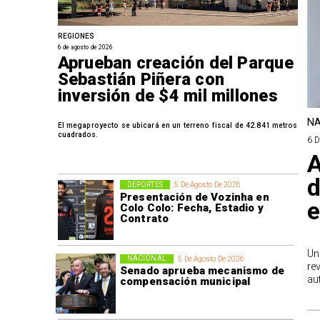
REGIONES
6 de agosto de 2026
Aprueban creación del Parque
Sebastián Piñera con
inversión de $4 mil millones
NA
El megaproyecto se ubicará en un terreno fiscal de 42.841 metros
cuadrados.
6 
A
d
DEPORTES
5 De Agosto De 2026
Presentación de Vozinha en
e
Colo Colo: Fecha, Estadio y
Contrato
Un
NACIONAL
5 De Agosto De 2026
re
Senado aprueba mecanismo de
au
compensación municipal