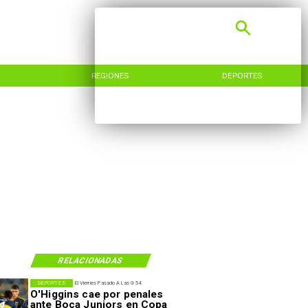
REGIONES
DEPORTES
RELACIONADAS
DEPORTES
El Viernes Pasado A Las 9:54
O'Higgins cae por penales
ante Boca Juniors en Copa