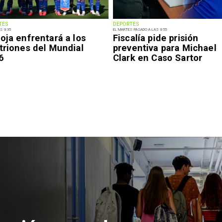
TES
DEPORTES
S 9:35
EL MARTES PASADO A LAS 9:55
oja enfrentará a los
Fiscalía pide prisión
triones del Mundial
preventiva para Michael
6
Clark en Caso Sartor