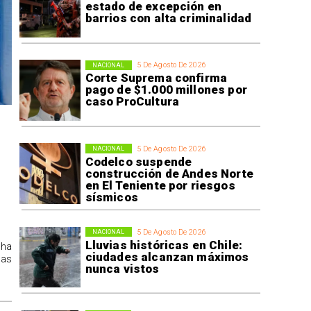
estado de excepción en
barrios con alta criminalidad
5 De Agosto De 2026
NACIONAL
Corte Suprema confirma
pago de $1.000 millones por
caso ProCultura
5 De Agosto De 2026
NACIONAL
Codelco suspende
construcción de Andes Norte
en El Teniente por riesgos
sísmicos
5 De Agosto De 2026
NACIONAL
Lluvias históricas en Chile:
 ha
ciudades alcanzan máximos
las
nunca vistos