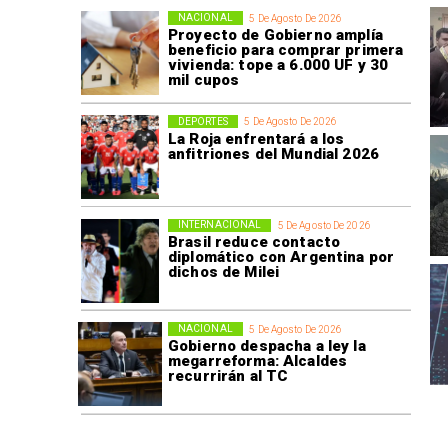
NACIONAL
5 De Agosto De 2026
Proyecto de Gobierno amplía
beneficio para comprar primera
vivienda: tope a 6.000 UF y 30
mil cupos
DEPORTES
5 De Agosto De 2026
La Roja enfrentará a los
anfitriones del Mundial 2026
INTERNACIONAL
5 De Agosto De 2026
Brasil reduce contacto
diplomático con Argentina por
dichos de Milei
NACIONAL
5 De Agosto De 2026
Gobierno despacha a ley la
megarreforma: Alcaldes
recurrirán al TC