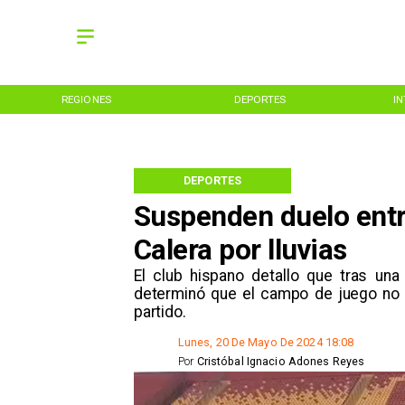
REGIONES
DEPORTES
I
DEPORTES
Suspenden duelo entr
Calera por lluvias
El club hispano de​tallo que tras una
determinó que el campo de juego no e
partido.
Lunes, 20 De Mayo De 2024 18:08
Por
Cristóbal Ignacio Adones Reyes