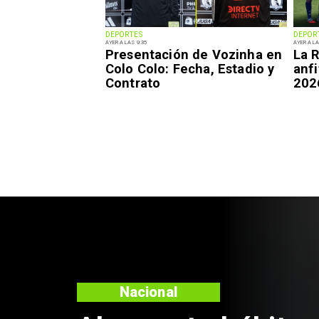
DEPORTES
DEPOR
AYER A LAS 9:35
AYER A LA
Presentación de Vozinha en
La R
Colo Colo: Fecha, Estadio y
anfi
Contrato
202
Regiones