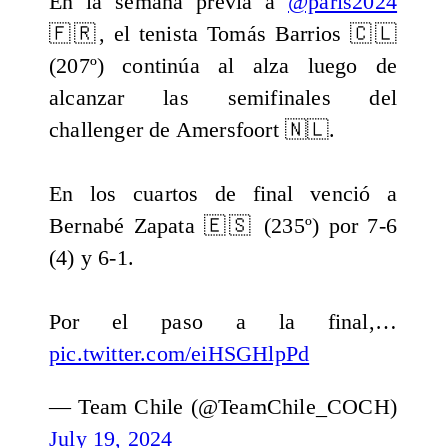
En la semana previa a
@paris2024
🇫🇷, el tenista Tomás Barrios 🇨🇱
(207º) continúa al alza luego de
alcanzar las semifinales del
challenger de Amersfoort 🇳🇱.
En los cuartos de final venció a
Bernabé Zapata 🇪🇸 (235º) por 7-6
(4) y 6-1.
Por el paso a la final,…
pic.twitter.com/eiHSGHlpPd
— Team Chile (@TeamChile_COCH)
July 19, 2024