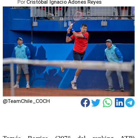
Por
Cristóbal Ignacio Adones Reyes
@TeamChile_COCH