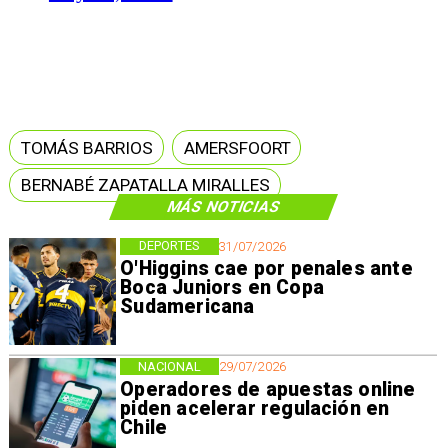
TOMÁS BARRIOS
AMERSFOORT
BERNABÉ ZAPATALLA MIRALLES
MÁS NOTICIAS
DEPORTES
31/07/2026
O'Higgins cae por penales ante
Boca Juniors en Copa
Sudamericana
NACIONAL
29/07/2026
Operadores de apuestas online
piden acelerar regulación en
Chile