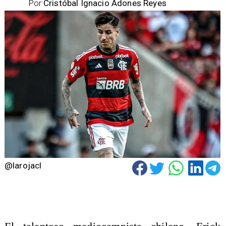
Por
Cristóbal Ignacio Adones Reyes
@larojacl