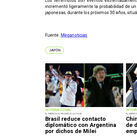
Los terremotos son eventos extremadamente
incrementó ligeramente la probabilidad de un 
japonesas, durante los próximos 30 años, situá
Fuente:
Meganoticias
JAPÓN
INTERNACIONAL
INTER
EL MIÉRCOLES PASADO A LAS 9:35
EL MIÉRCO
Brasil reduce contacto
Chi
diplomático con Argentina
de 
por dichos de Milei
emp