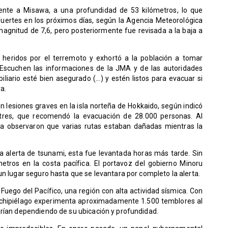
frente a Misawa, a una profundidad de 53 kilómetros, lo que
uertes en los próximos días, según la Agencia Meteorológica
agnitud de 7,6, pero posteriormente fue revisada a la baja a
 heridos por el terremoto y exhortó a la población a tomar
 "Escuchen las informaciones de la JMA y de las autoridades
liario esté bien asegurado (...) y estén listos para evacuar si
a.
n lesiones graves en la isla norteña de Hokkaido, según indicó
tres, que recomendó la evacuación de 28.000 personas. Al
sla observaron que varias rutas estaban dañadas mientras la
a alerta de tsunami, esta fue levantada horas más tarde. Sin
tros en la costa pacífica. El portavoz del gobierno Minoru
un lugar seguro hasta que se levantara por completo la alerta.
Fuego del Pacífico, una región con alta actividad sísmica. Con
archipiélago experimenta aproximadamente 1.500 temblores al
arían dependiendo de su ubicación y profundidad.