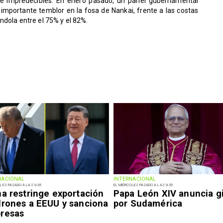
 impredecibles. En enero pasado, un panel gubernamental
importante temblor en la fosa de Nankai, frente a las costas
ndola entre el 75% y el 82%.
NACIONAL
INTERNACIONAL
LES PASADO A LAS 9:35
EL MIÉRCOLES PASADO A LAS 9:35
na restringe exportación
Papa León XIV anuncia g
drones a EEUU y sanciona
por Sudamérica
resas