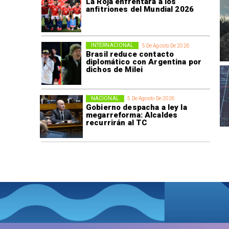
La Roja enfrentará a los
anfitriones del Mundial 2026
INTERNACIONAL
5 De Agosto De 2026
Brasil reduce contacto
diplomático con Argentina por
dichos de Milei
NACIONAL
5 De Agosto De 2026
Gobierno despacha a ley la
megarreforma: Alcaldes
recurrirán al TC