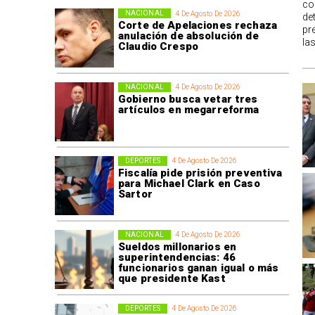
co
NACIONAL
4 De Agosto De 2026
de
Corte de Apelaciones rechaza
pr
anulación de absolución de
la
Claudio Crespo
NACIONAL
4 De Agosto De 2026
Gobierno busca vetar tres
artículos en megarreforma
DEPORTES
4 De Agosto De 2026
Fiscalía pide prisión preventiva
para Michael Clark en Caso
Sartor
NACIONAL
4 De Agosto De 2026
Sueldos millonarios en
superintendencias: 46
funcionarios ganan igual o más
que presidente Kast
DEPORTES
4 De Agosto De 2026