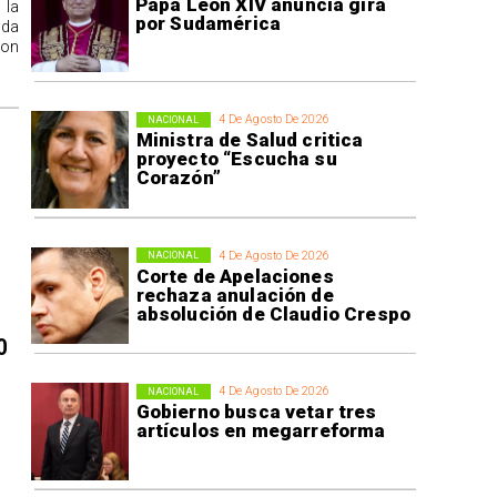
Papa León XIV anuncia gira
 la
por Sudamérica
ida
con
4 De Agosto De 2026
NACIONAL
Ministra de Salud critica
proyecto “Escucha su
Corazón”
4 De Agosto De 2026
NACIONAL
Corte de Apelaciones
rechaza anulación de
absolución de Claudio Crespo
0
4 De Agosto De 2026
NACIONAL
Gobierno busca vetar tres
artículos en megarreforma