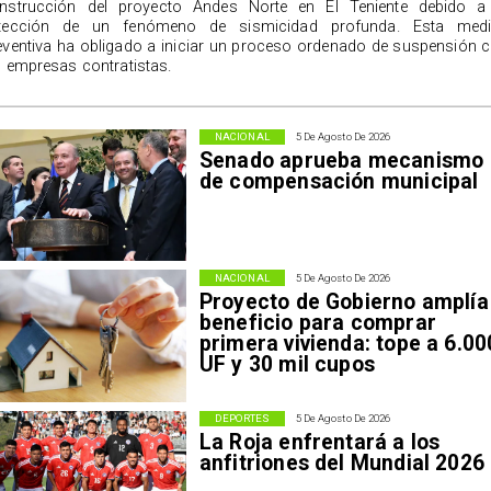
nstrucción del proyecto Andes Norte en El Teniente debido a
tección de un fenómeno de sismicidad profunda. Esta med
eventiva ha obligado a iniciar un proceso ordenado de suspensión 
s empresas contratistas.
NACIONAL
5 De Agosto De 2026
Senado aprueba mecanismo
de compensación municipal
NACIONAL
5 De Agosto De 2026
Proyecto de Gobierno amplía
beneficio para comprar
primera vivienda: tope a 6.00
UF y 30 mil cupos
DEPORTES
5 De Agosto De 2026
La Roja enfrentará a los
anfitriones del Mundial 2026