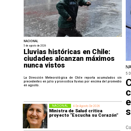
NACIONAL
5 de agosto de 2026
Lluvias históricas en Chile:
ciudades alcanzan máximos
nunca vistos
NA
5 
La Dirección Meteorológica de Chile reporta acumulados sin
C
precedentes en julio y pronostica lluvias por encima del promedio
en agosto.
c
e
NACIONAL
4 De Agosto De 2026
s
Ministra de Salud critica
proyecto “Escucha su Corazón”
Co