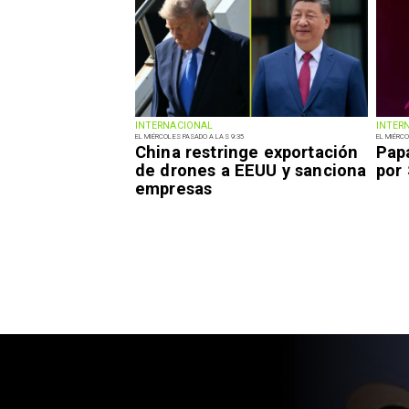
INTERNACIONAL
INTER
EL MIÉRCOLES PASADO A LAS 9:35
EL MIÉRCO
China restringe exportación
Pap
de drones a EEUU y sanciona
por
empresas