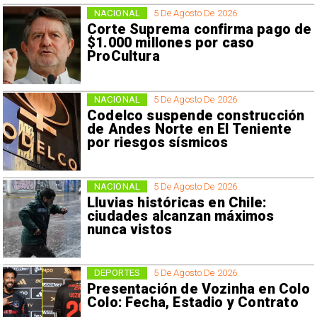
NACIONAL
5 De Agosto De 2026
Corte Suprema confirma pago de
$1.000 millones por caso
ProCultura
NACIONAL
5 De Agosto De 2026
Codelco suspende construcción
de Andes Norte en El Teniente
por riesgos sísmicos
NACIONAL
5 De Agosto De 2026
Lluvias históricas en Chile:
ciudades alcanzan máximos
nunca vistos
DEPORTES
5 De Agosto De 2026
Presentación de Vozinha en Colo
Colo: Fecha, Estadio y Contrato