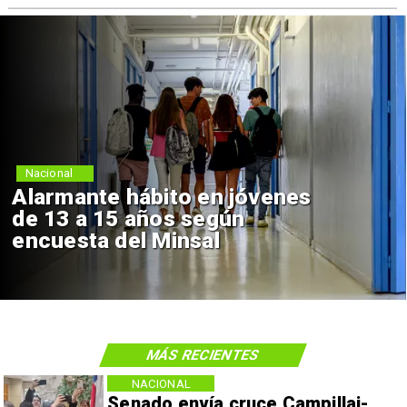
Nacional
Alarmante hábito en jóvenes
de 13 a 15 años según
encuesta del Minsal
MÁS RECIENTES
NACIONAL
Senado envía cruce Campillai-