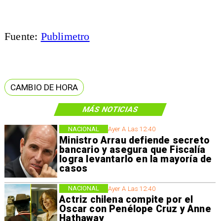
Fuente:
Publimetro
CAMBIO DE HORA
MÁS NOTICIAS
NACIONAL
Ayer A Las 12:40
Ministro Arrau defiende secreto
bancario y asegura que Fiscalía
logra levantarlo en la mayoría de
casos
NACIONAL
Ayer A Las 12:40
Actriz chilena compite por el
Oscar con Penélope Cruz y Anne
Hathaway