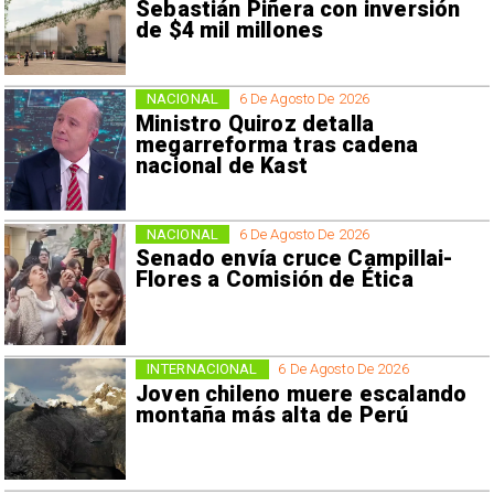
Sebastián Piñera con inversión
de $4 mil millones
NACIONAL
6 De Agosto De 2026
Ministro Quiroz detalla
megarreforma tras cadena
nacional de Kast
NACIONAL
6 De Agosto De 2026
Senado envía cruce Campillai-
Flores a Comisión de Ética
INTERNACIONAL
6 De Agosto De 2026
Joven chileno muere escalando
montaña más alta de Perú