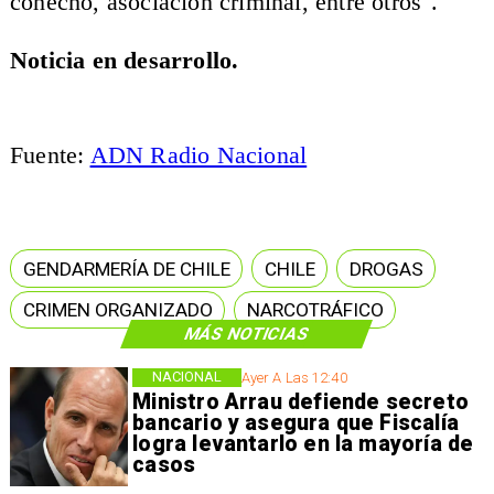
cohecho, asociación criminal, entre otros".
Noticia en desarrollo.
​Fuente:
ADN Radio Nacional
GENDARMERÍA DE CHILE
CHILE
DROGAS
CRIMEN ORGANIZADO
NARCOTRÁFICO
MÁS NOTICIAS
NACIONAL
Ayer A Las 12:40
Ministro Arrau defiende secreto
bancario y asegura que Fiscalía
logra levantarlo en la mayoría de
casos