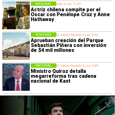
NACIONAL
Ayer A Las 12:40
Actriz chilena compite por el
Oscar con Penélope Cruz y Anne
Hathaway
REGIONES
El Jueves Pasado A Las 9:49
Aprueban creación del Parque
Sebastián Piñera con inversión
de $4 mil millones
NACIONAL
El Jueves Pasado A Las 9:49
Ministro Quiroz detalla
megarreforma tras cadena
nacional de Kast