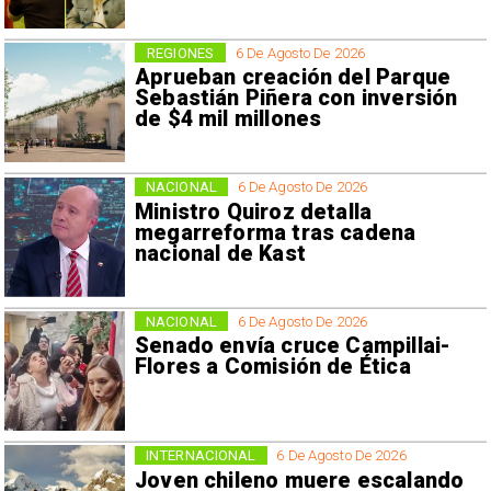
REGIONES
6 De Agosto De 2026
Aprueban creación del Parque
Sebastián Piñera con inversión
de $4 mil millones
NACIONAL
6 De Agosto De 2026
Ministro Quiroz detalla
megarreforma tras cadena
nacional de Kast
NACIONAL
6 De Agosto De 2026
Senado envía cruce Campillai-
Flores a Comisión de Ética
INTERNACIONAL
6 De Agosto De 2026
Joven chileno muere escalando