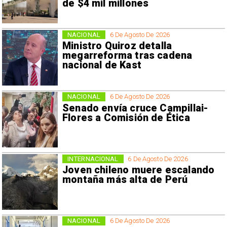
de $4 mil millones
NACIONAL
6 De Agosto De 2026
Ministro Quiroz detalla
megarreforma tras cadena
nacional de Kast
NACIONAL
6 De Agosto De 2026
Senado envía cruce Campillai-
Flores a Comisión de Ética
INTERNACIONAL
6 De Agosto De 2026
Joven chileno muere escalando
montaña más alta de Perú
NACIONAL
6 De Agosto De 2026