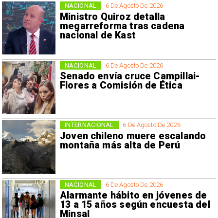
NACIONAL
6 De Agosto De 2026
Ministro Quiroz detalla
megarreforma tras cadena
nacional de Kast
NACIONAL
6 De Agosto De 2026
Senado envía cruce Campillai-
Flores a Comisión de Ética
INTERNACIONAL
6 De Agosto De 2026
Joven chileno muere escalando
montaña más alta de Perú
NACIONAL
6 De Agosto De 2026
Alarmante hábito en jóvenes de
13 a 15 años según encuesta del
Minsal