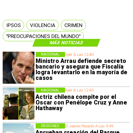
IPSOS
VIOLENCIA
CRIMEN
"PREOCUPACIONES DEL MUNDO"
MÁS NOTICIAS
NACIONAL
Ayer A Las 12:40
Ministro Arrau defiende secreto
bancario y asegura que Fiscalía
logra levantarlo en la mayoría de
casos
NACIONAL
Ayer A Las 12:40
Actriz chilena compite por el
Oscar con Penélope Cruz y Anne
Hathaway
REGIONES
El Jueves Pasado A Las 9:49
Aprueban creación del Parque