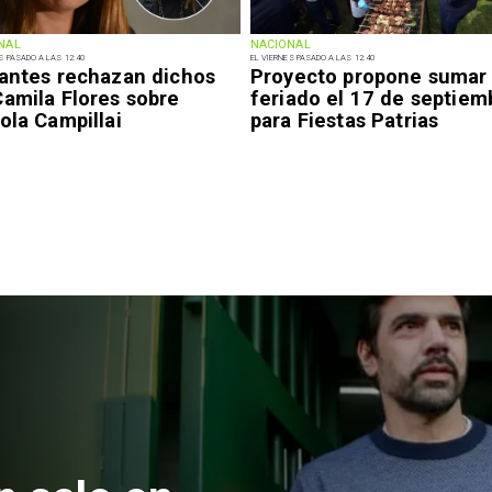
NAL
NACIONAL
S PASADO A LAS 12:40
EL VIERNES PASADO A LAS 12:40
iantes rechazan dichos
Proyecto propone sumar
Camila Flores sobre
feriado el 17 de septiem
ola Campillai
para Fiestas Patrias