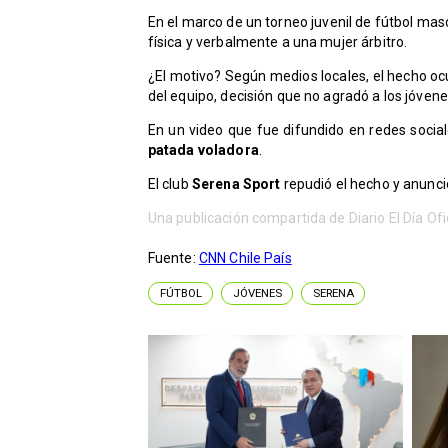
En el marco de un torneo juvenil de fútbol mas
física y verbalmente a una mujer árbitro.
¿El motivo? Según medios locales, el hecho oc
del equipo, decisión que no agradó a los jóvene
En un video que fue difundido en redes socia
patada voladora
.
El club
Serena Sport
repudió el hecho y anunció
Una publicación compartida de Diario El Día Ofic
Fuente:
CNN Chile País
FÚTBOL
JÓVENES
SERENA