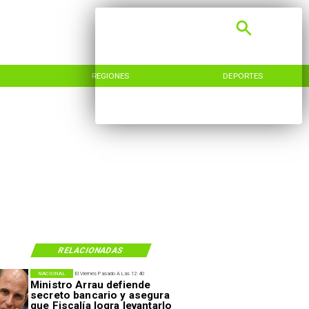
REGIONES
DEPORTES
RELACIONADAS
NACIONAL
El Viernes Pasado A Las 12:40
Ministro Arrau defiende
secreto bancario y asegura
que Fiscalía logra levantarlo