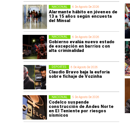
NACIONAL
6 De Agosto De 2026
Alarmante hábito en jóvenes de
13 a 15 años según encuesta
del Minsal
NACIONAL
6 De Agosto De 2026
Gobierno evalúa nuevo estado
de excepción en barrios con
alta criminalidad
DEPORTES
6 De Agosto De 2026
Claudio Bravo baja la euforia
sobre fichaje de Vozinha
NACIONAL
5 De Agosto De 2026
Codelco suspende
construcción de Andes Norte
en El Teniente por riesgos
sísmicos