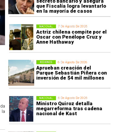
secreto bancario y asegura
que Fiscalía logra levantarlo
en la mayoría de casos
7 De Agosto De 2026
NACIONAL
Actriz chilena compite por el
Oscar con Penélope Cruz y
Anne Hathaway
6 De Agosto De 2026
REGIONES
Aprueban creación del
Parque Sebastián Piñera con
inversión de $4 mil millones
6 De Agosto De 2026
NACIONAL
Ministro Quiroz detalla
ida
megarreforma tras cadena
 la
nacional de Kast