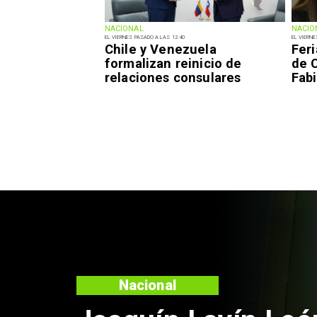
NACIONAL
NACIO
EL VIERNES PASADO A LAS 12:40
EL VIERNE
Chile y Venezuela
Fer
formalizan reinicio de
de 
relaciones consulares
Fabi
Nacional