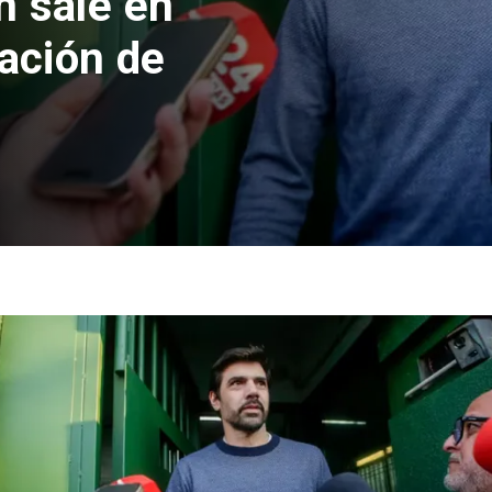
n sale en
cación de