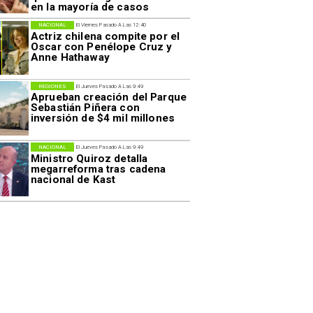
en la mayoría de casos
NACIONAL
El Viernes Pasado A Las 12:40
Actriz chilena compite por el
Oscar con Penélope Cruz y
Anne Hathaway
REGIONES
El Jueves Pasado A Las 9:49
Aprueban creación del Parque
Sebastián Piñera con
inversión de $4 mil millones
NACIONAL
El Jueves Pasado A Las 9:49
Ministro Quiroz detalla
megarreforma tras cadena
nacional de Kast