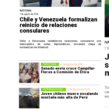
NACIONAL
7 de agosto de 2026
Chile y Venezuela formalizan
reinicio de relaciones
consulares
Chile y Venezuela restablecen relaciones consulares con
NA
intercambio de notas diplomáticas, iniciando etapa de
normalización bilateral.
7 
J
s
NACIONAL
6 De Agosto De 2026
Senado envía cruce Campillai-
m
Flores a Comisión de Ética
Tr
INTERNACIONAL
6 De Agosto De 2026
ca
Joven chileno muere escalando
ex
montaña más alta de Perú