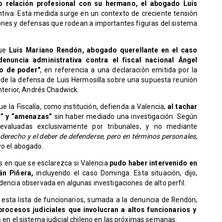
do relación profesional con su hermano, el abogado Luis
iva. Esta medida surge en un contexto de creciente tensión
ciones y defensas que rodean a importantes figuras del sistema
que
Luis Mariano Rendón, abogado querellante en el caso
nuncia administrativa contra el fiscal nacional Ángel
o de poder"
, en referencia a una declaración emitida por la
 de la defensa de Luis Hermosilla sobre una supuesta reunión
Interior, Andrés Chadwick.
ue la Fiscalía, como institución, defienda a Valencia,
al tachar
s” y “amenazas”
sin haber mediado una investigación. Según
 evaluadas exclusivamente por tribunales, y no mediante
 derecho y el deber de defenderse, pero en términos personales,
vo el abogado.
s en que se esclarezca si Valencia
pudo haber intervenido en
án Piñera,
incluyendo el caso Dominga. Esta situación, dijo,
dencia observada en algunas investigaciones de alto perfil.
ar esta lista de funcionarios, sumada a la denuncia de Rendón,
rocesos judiciales que involucran a altos funcionarios y
 en el sistema judicial chileno en las próximas semanas.