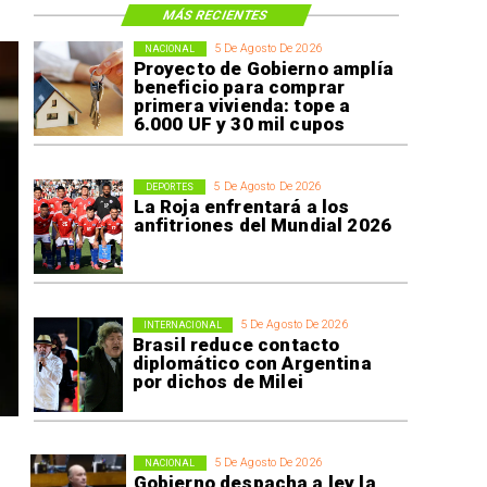
MÁS RECIENTES
5 De Agosto De 2026
NACIONAL
Proyecto de Gobierno amplía
beneficio para comprar
primera vivienda: tope a
6.000 UF y 30 mil cupos
5 De Agosto De 2026
DEPORTES
La Roja enfrentará a los
anfitriones del Mundial 2026
5 De Agosto De 2026
INTERNACIONAL
Brasil reduce contacto
diplomático con Argentina
por dichos de Milei
5 De Agosto De 2026
NACIONAL
Gobierno despacha a ley la