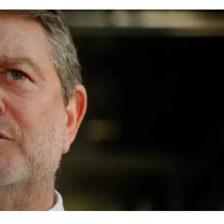
trucción
eniente