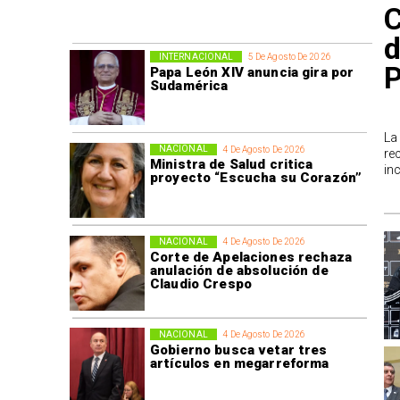
C
d
INTERNACIONAL
5 De Agosto De 2026
P
Papa León XIV anuncia gira por
Sudamérica
La
NACIONAL
4 De Agosto De 2026
re
Ministra de Salud critica
in
proyecto “Escucha su Corazón”
NACIONAL
4 De Agosto De 2026
Corte de Apelaciones rechaza
anulación de absolución de
Claudio Crespo
NACIONAL
4 De Agosto De 2026
Gobierno busca vetar tres
artículos en megarreforma