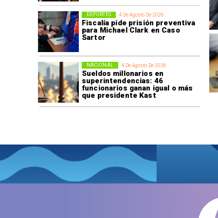
DEPORTES
4 De Agosto De 2026
Fiscalía pide prisión preventiva
para Michael Clark en Caso
Sartor
NACIONAL
4 De Agosto De 2026
Sueldos millonarios en
superintendencias: 46
funcionarios ganan igual o más
que presidente Kast