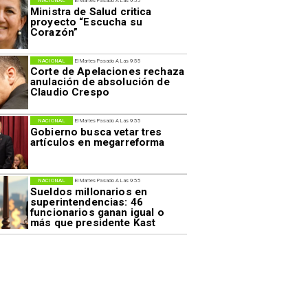
NACIONAL
El Martes Pasado A Las 9:55
Ministra de Salud critica
proyecto “Escucha su
Corazón”
NACIONAL
El Martes Pasado A Las 9:55
Corte de Apelaciones rechaza
anulación de absolución de
Claudio Crespo
NACIONAL
El Martes Pasado A Las 9:55
Gobierno busca vetar tres
artículos en megarreforma
NACIONAL
El Martes Pasado A Las 9:55
Sueldos millonarios en
superintendencias: 46
funcionarios ganan igual o
más que presidente Kast