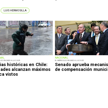
LUIS HERMOSILLA
NAL
NACIONAL
LES PASADO A LAS 9:35
EL MIÉRCOLES PASADO A LAS 9:35
ias históricas en Chile:
Senado aprueba mecani
dades alcanzan máximos
de compensación munici
ca vistos