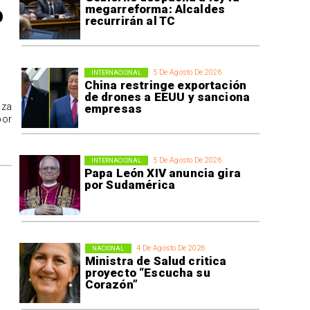
o
megarreforma: Alcaldes
recurrirán al TC
5 De Agosto De 2026
INTERNACIONAL
China restringe exportación
de drones a EEUU y sanciona
aza
empresas
por
5 De Agosto De 2026
INTERNACIONAL
Papa León XIV anuncia gira
por Sudamérica
4 De Agosto De 2026
NACIONAL
Ministra de Salud critica
proyecto “Escucha su
Corazón”