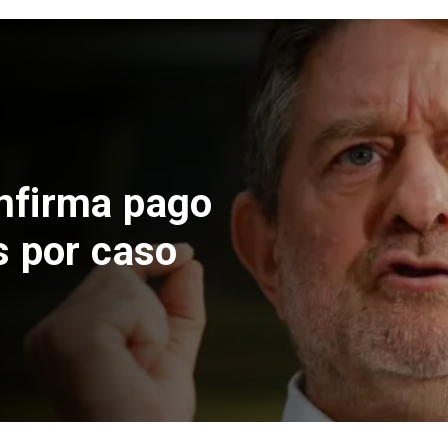
Nacional
Codelco suspende cons
de Andes Norte en El T
por riesgos sísmicos