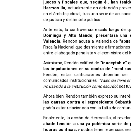
jueces y fiscales que, según él, han teni
Hermosilla,
actualmente en detención prevent
en el ámbito judicial, tras una serie de acusa
de justicia y del ámbito político.
Ante esto, la controversia escaló luego de 
Dominga y Alto Mando, presentara una de
Valencia.
Rendón acusa a Valencia de
"abus
Fiscalía Nacional que desmiente afirmaciones
entre el abogado penalista y el exministro del 
Asimismo, Rendón calificó de
“inaceptable”
q
las imputaciones en su contra de “mentira
Rendón, estas calificaciones deberían ser
comunicados institucionales.
"Valencia tiene el
no usando a la institución como escudo"
, sostu
Ahora bien, Rendón también expresó su interé
las causas contra el expresidente Sebasti
podría estar relacionada con la falta de contun
Finalmente, la acción de Hermosilla, al revel
añade tensión a una ya polémica serie de p
figuras políticas,
y podría tener repercusiones