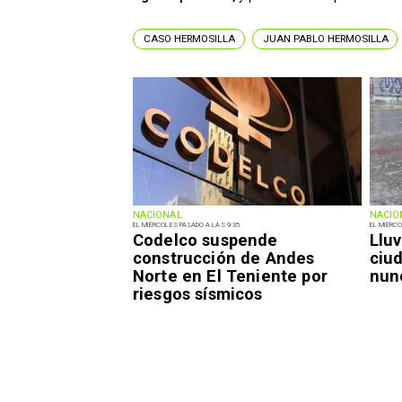
CASO HERMOSILLA
JUAN PABLO HERMOSILLA
NACIONAL
NACIO
EL MIÉRCOLES PASADO A LAS 9:35
EL MIÉRCO
Codelco suspende
Lluv
construcción de Andes
ciu
Norte en El Teniente por
nun
riesgos sísmicos