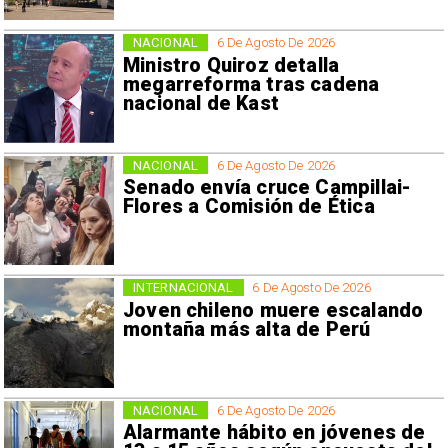
NACIONAL
6 De Agosto De 2026
Ministro Quiroz detalla
megarreforma tras cadena
nacional de Kast
NACIONAL
6 De Agosto De 2026
Senado envía cruce Campillai-
Flores a Comisión de Ética
INTERNACIONAL
6 De Agosto De 2026
Joven chileno muere escalando
montaña más alta de Perú
NACIONAL
6 De Agosto De 2026
Alarmante hábito en jóvenes de