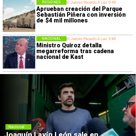
REGIONES
El Jueves Pasado A Las 9:49
Aprueban creación del Parque
Sebastián Piñera con inversión
de $4 mil millones
NACIONAL
El Jueves Pasado A Las 9:49
Ministro Quiroz detalla
megarreforma tras cadena
nacional de Kast
Nacional
Joaquín Lavín León sale en