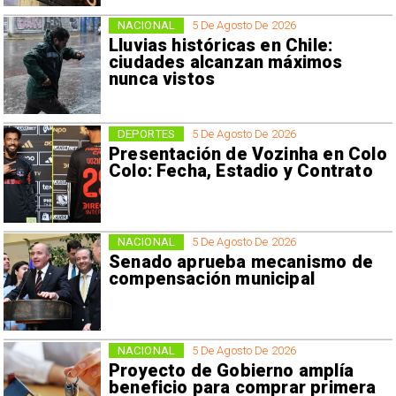
NACIONAL
5 De Agosto De 2026
Lluvias históricas en Chile:
ciudades alcanzan máximos
nunca vistos
DEPORTES
5 De Agosto De 2026
Presentación de Vozinha en Colo
Colo: Fecha, Estadio y Contrato
NACIONAL
5 De Agosto De 2026
Senado aprueba mecanismo de
compensación municipal
NACIONAL
5 De Agosto De 2026
Proyecto de Gobierno amplía
beneficio para comprar primera