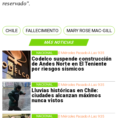
reservado".
CHILE
FALLECIMIENTO
MARY ROSE MAC-GILL
MÁS NOTICIAS
NACIONAL
El Miércoles Pasado A Las 9:35
Codelco suspende construcción
de Andes Norte en El Teniente
por riesgos sísmicos
NACIONAL
El Miércoles Pasado A Las 9:35
Lluvias históricas en Chile:
ciudades alcanzan máximos
nunca vistos
NACIONAL
El Miércoles Pasado A Las 9:35