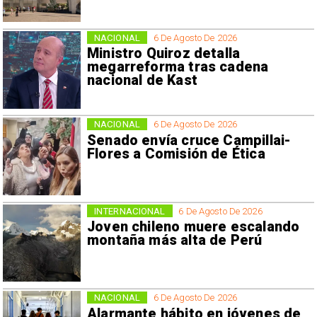
NACIONAL
6 De Agosto De 2026
Ministro Quiroz detalla
megarreforma tras cadena
nacional de Kast
NACIONAL
6 De Agosto De 2026
Senado envía cruce Campillai-
Flores a Comisión de Ética
INTERNACIONAL
6 De Agosto De 2026
Joven chileno muere escalando
montaña más alta de Perú
NACIONAL
6 De Agosto De 2026
Alarmante hábito en jóvenes de