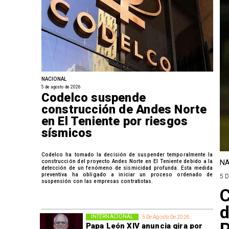
NACIONAL
5 de agosto de 2026
Codelco suspende
construcción de Andes Norte
en El Teniente por riesgos
sísmicos
Codelco ha tomado la decisión de suspender temporalmente la
construcción del proyecto Andes Norte en El Teniente debido a la
NA
detección de un fenómeno de sismicidad profunda. Esta medida
preventiva ha obligado a iniciar un proceso ordenado de
5 
suspensión con las empresas contratistas.
C
d
INTERNACIONAL
5 De Agosto De 2026
Papa León XIV anuncia gira por