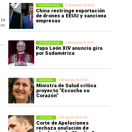
5 De Agosto De 2026
INTERNACIONAL
China restringe exportación
de drones a EEUU y sanciona
aza
empresas
por
5 De Agosto De 2026
INTERNACIONAL
Papa León XIV anuncia gira
por Sudamérica
4 De Agosto De 2026
NACIONAL
Ministra de Salud critica
proyecto “Escucha su
Corazón”
4 De Agosto De 2026
NACIONAL
Corte de Apelaciones
rechaza anulación de