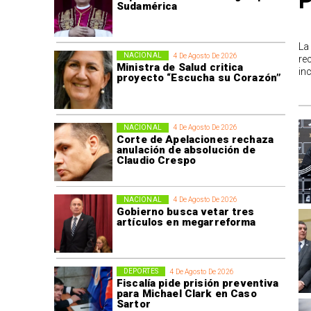
P
Sudamérica
La
NACIONAL
4 De Agosto De 2026
re
Ministra de Salud critica
in
proyecto “Escucha su Corazón”
NACIONAL
4 De Agosto De 2026
Corte de Apelaciones rechaza
anulación de absolución de
Claudio Crespo
NACIONAL
4 De Agosto De 2026
Gobierno busca vetar tres
artículos en megarreforma
DEPORTES
4 De Agosto De 2026
Fiscalía pide prisión preventiva
para Michael Clark en Caso
Sartor