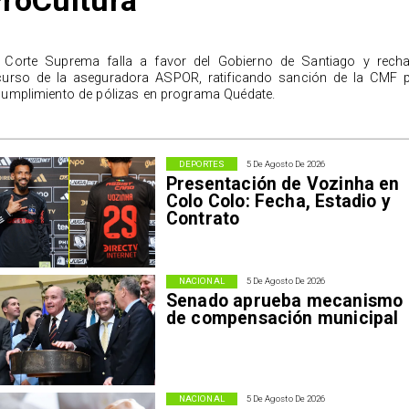
roCultura
 Corte Suprema falla a favor del Gobierno de Santiago y rech
curso de la aseguradora ASPOR, ratificando sanción de la CMF 
cumplimiento de pólizas en programa Quédate.
DEPORTES
5 De Agosto De 2026
Presentación de Vozinha en
Colo Colo: Fecha, Estadio y
Contrato
NACIONAL
5 De Agosto De 2026
Senado aprueba mecanismo
de compensación municipal
NACIONAL
5 De Agosto De 2026