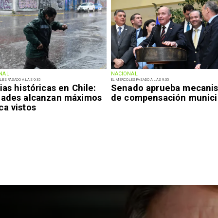
NAL
NACIONAL
LES PASADO A LAS 9:35
EL MIÉRCOLES PASADO A LAS 9:35
ias históricas en Chile:
Senado aprueba mecani
dades alcanzan máximos
de compensación munici
ca vistos