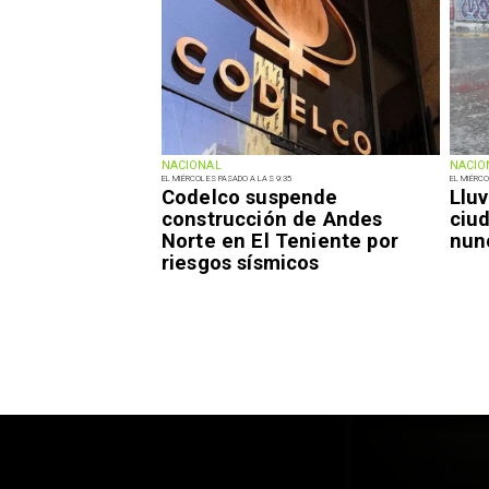
NACIONAL
NACIO
EL MIÉRCOLES PASADO A LAS 9:35
EL MIÉRCO
Codelco suspende
Lluv
construcción de Andes
ciu
Norte en El Teniente por
nun
riesgos sísmicos