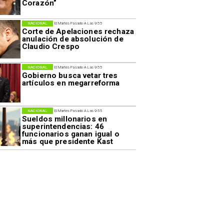
Corazón”
NACIONAL
El Martes Pasado A Las 9:55
Corte de Apelaciones rechaza
anulación de absolución de
Claudio Crespo
NACIONAL
El Martes Pasado A Las 9:55
Gobierno busca vetar tres
artículos en megarreforma
NACIONAL
El Martes Pasado A Las 9:55
Sueldos millonarios en
superintendencias: 46
funcionarios ganan igual o
más que presidente Kast