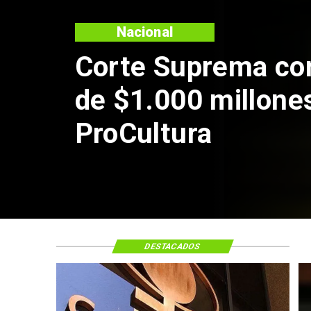
Nacional
Codelc
de Ande
por rie
DESTACADOS