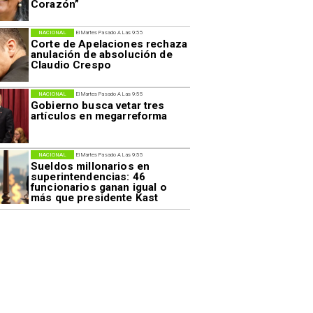
Corazón”
NACIONAL
El Martes Pasado A Las 9:55
Corte de Apelaciones rechaza
anulación de absolución de
Claudio Crespo
NACIONAL
El Martes Pasado A Las 9:55
Gobierno busca vetar tres
artículos en megarreforma
NACIONAL
El Martes Pasado A Las 9:55
Sueldos millonarios en
superintendencias: 46
funcionarios ganan igual o
más que presidente Kast