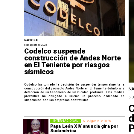
NACIONAL
5 de agosto de 2026
Codelco suspende
construcción de Andes Norte
en El Teniente por riesgos
sísmicos
Codelco ha tomado la decisión de suspender temporalmente la
construcción del proyecto Andes Norte en El Teniente debido a la
NA
detección de un fenómeno de sismicidad profunda. Esta medida
preventiva ha obligado a iniciar un proceso ordenado de
5 
suspensión con las empresas contratistas.
C
d
INTERNACIONAL
5 De Agosto De 2026
P
Papa León XIV anuncia gira por
Sudamérica