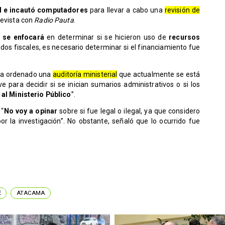
cal e incautó computadores
para llevar a cabo una
revisión de
revista con
Radio Pauta
.
n se enfocará
en determinar si se hicieron uso de
recursos
ndos fiscales, es necesario determinar si el financiamiento fue
ha ordenado una
auditoría ministerial
que actualmente se está
e para decidir si se inician sumarios administrativos o si los
 al Ministerio Público
”.
 “
No voy a opinar
sobre si fue legal o ilegal, ya que considero
 la investigación”. No obstante, señaló que lo ocurrido fue
E
ATACAMA