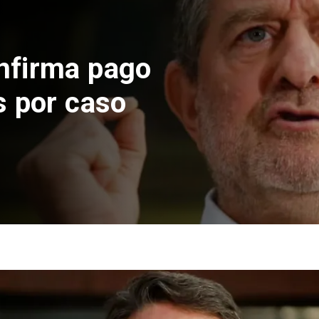
o suspende construcción
s Norte en El Teniente
sgos sísmicos