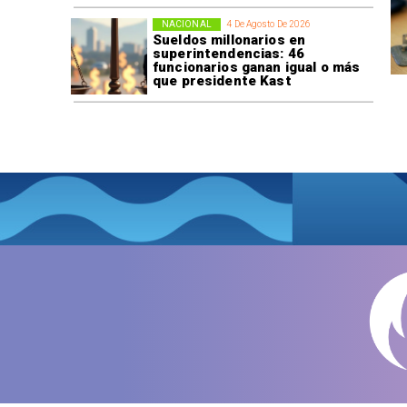
NACIONAL
4 De Agosto De 2026
Sueldos millonarios en
superintendencias: 46
funcionarios ganan igual o más
que presidente Kast