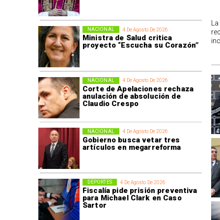
La
NACIONAL
4 De Agosto De 2026
re
Ministra de Salud critica
in
proyecto “Escucha su Corazón”
NACIONAL
4 De Agosto De 2026
Corte de Apelaciones rechaza
anulación de absolución de
Claudio Crespo
NACIONAL
4 De Agosto De 2026
Gobierno busca vetar tres
artículos en megarreforma
DEPORTES
4 De Agosto De 2026
Fiscalía pide prisión preventiva
para Michael Clark en Caso
Sartor