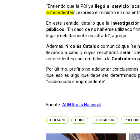
“Entiendo que la PDI ya
llegó al servicio lo
antecedentes
”, expresó el ministro en una ent
En este sentido, detalló que la
investigació
públicos
. “En caso de no haberse utilizado fo
legal y debidamente registrado”, agregó.
Además,
Nicolás Cataldo
comunicó que “se 
llevando a cabo y cuyos resultados serán clav
antecedentes son remitidos a la
Contraloría o
Por último, prefirió no adelantar conclusiones:
que eso es algo que debe ser determinado por
“inadecuado e improcedente”.
Fuente:
ADN Radio Nacional
COPIAPÓ
CHILE
EDUCACIÓN
PDI CHIL