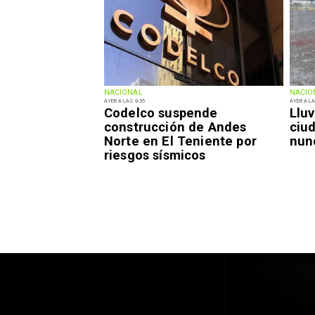
NACIONAL
NACIO
AYER A LAS 9:35
AYER A LA
Codelco suspende
Lluv
construcción de Andes
ciu
Norte en El Teniente por
nun
riesgos sísmicos