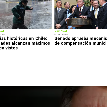
NAL
NACIONAL
S 9:35
AYER A LAS 9:35
ias históricas en Chile:
Senado aprueba mecani
dades alcanzan máximos
de compensación munici
ca vistos