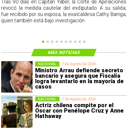
s
Tras 90 días en Capitán Yáber, la Corte de Apelaciones
a
revocó la medida cautelar del exdiputado. A su salida,
e
fue recibido por su esposa, la exalcaldesa Cathy Barriga,
o
quien también está bajo investigación.
MÁS NOTICIAS
NACIONAL
7 De Agosto De 2026
Ministro Arrau defiende secreto
bancario y asegura que Fiscalía
logra levantarlo en la mayoría de
casos
NACIONAL
7 De Agosto De 2026
Actriz chilena compite por el
Oscar con Penélope Cruz y Anne
Hathaway