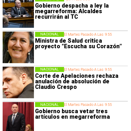
Gobierno despacha a ley la
megarreforma: Alcaldes
recurrirán al TC
NACIONAL
El Martes Pasado A Las 9:55
Ministra de Salud critica
proyecto “Escucha su Corazón”
NACIONAL
El Martes Pasado A Las 9:55
Corte de Apelaciones rechaza
anulación de absolución de
Claudio Crespo
NACIONAL
El Martes Pasado A Las 9:55
Gobierno busca vetar tres
artículos en megarreforma